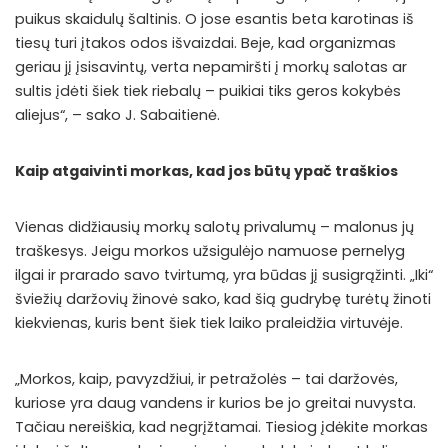
puikus skaidulų šaltinis. O jose esantis beta karotinas iš
tiesų turi įtakos odos išvaizdai. Beje, kad organizmas
geriau jį įsisavintų, verta nepamiršti į morkų salotas ar
sultis įdėti šiek tiek riebalų – puikiai tiks geros kokybės
aliejus“, – sako J. Sabaitienė.
Kaip atgaivinti morkas, kad jos būtų ypač traškios
Vienas didžiausių morkų salotų privalumų – malonus jų
traškesys. Jeigu morkos užsigulėjo namuose pernelyg
ilgai ir prarado savo tvirtumą, yra būdas jį susigrąžinti. „Iki“
šviežių daržovių žinovė sako, kad šią gudrybę turėtų žinoti
kiekvienas, kuris bent šiek tiek laiko praleidžia virtuvėje.
„Morkos, kaip, pavyzdžiui, ir petražolės – tai daržovės,
kuriose yra daug vandens ir kurios be jo greitai nuvysta.
Tačiau nereiškia, kad negrįžtamai. Tiesiog įdėkite morkas