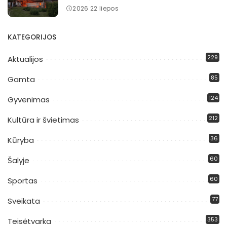
2026 22 liepos
KATEGORIJOS
229
Aktualijos
85
Gamta
124
Gyvenimas
212
Kultūra ir švietimas
36
Kūryba
60
Šalyje
60
Sportas
77
Sveikata
353
Teisėtvarka