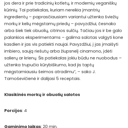
jos dera ir prie tradicinių kotletų, ir modernių veganiškų
kūrinių. Tai patiekalas, kuriam nereikia įmantrių
ingredientų – paprasčiausiam variantui užtenka šviežių
morkų ir kelių mėgstamų priedų – pavyzdžiui, česnako
arba šiek tiek obuolių, citrinos sulčių. Tačiau jos ir be galo
palankios eksperimentams – galima salotas valgyti kone
kasdien ir jas vis patiekti naujai. Pavyzdžiui, į jas įmaišyti
imbiero, saują riešutų arba žiupsnelį cinamono, įdėti
salierų ar krienų. Šis patiekalas jokiu būdu ne nuobodus –
užtenka trupučio kūrybiškumo, kad jis taptų
mėgstamiausiu šeimos atradimu“, – sako J.
Tamoševičienė ir dalijasi 5 receptais.
Klasikinės morkų ir obuolių salotos
Porcijos
: 4
Gaminimo laikas
: 20 min.