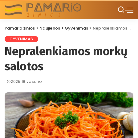
Pamario žinios
>
Naujienos
>
Gyvenimas
>
Nepralenkiamos morkų salotos
GYVENIMAS
Nepralenkiamos morkų
salotos
2025 18 vasario