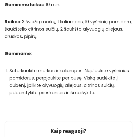
Gaminimo laikas
: 10 min.
Reikės
: 3 šviežių morkų, 1 kaliaropės, 10 vyšninių pomidorų,
šaukštelio citrinos sulčių, 2 šaukšto alyvuogių aliejaus,
druskos, pipirų.
Gaminame
:
Sutarkuokite morkas ir kaliaropes. Nuplaukite vyšninius
pomidorus, perpjaukite per pusę. Viską sudėkite į
dubenį, įpilkite alyvuogių aliejaus, citrinos sulčių,
pabarstykite prieskoniais ir išmaišykite.
Kaip reaguoji?