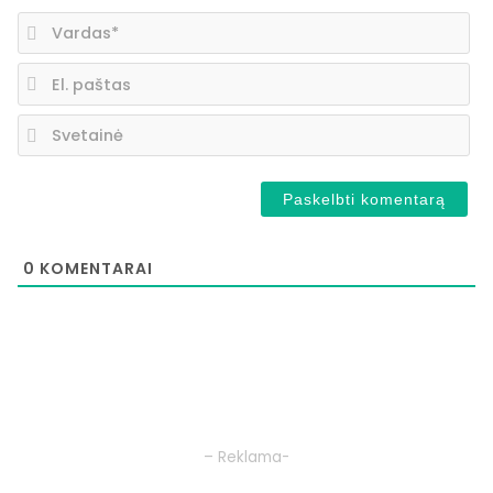
Va
El.
pa
Sv
0
KOMENTARAI
– Reklama-