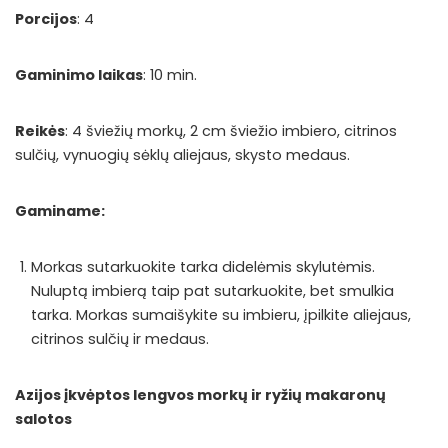
Porcijos
: 4
Gaminimo laikas
: 10 min.
Reikės
: 4 šviežių morkų, 2 cm šviežio imbiero, citrinos
sulčių, vynuogių sėklų aliejaus, skysto medaus.
Gaminame:
Morkas sutarkuokite tarka didelėmis skylutėmis.
Nuluptą imbierą taip pat sutarkuokite, bet smulkia
tarka. Morkas sumaišykite su imbieru, įpilkite aliejaus,
citrinos sulčių ir medaus.
Azijos įkvėptos lengvos morkų ir ryžių makaronų
salotos