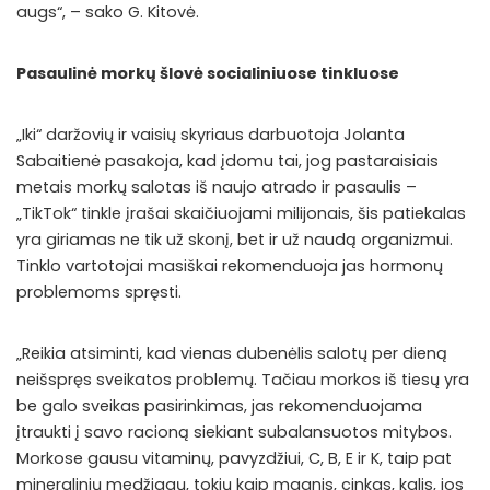
augs“, – sako G. Kitovė.
Pasaulinė morkų šlovė socialiniuose tinkluose
„Iki“ daržovių ir vaisių skyriaus darbuotoja Jolanta
Sabaitienė pasakoja, kad įdomu tai, jog pastaraisiais
metais morkų salotas iš naujo atrado ir pasaulis –
„TikTok“ tinkle įrašai skaičiuojami milijonais, šis patiekalas
yra giriamas ne tik už skonį, bet ir už naudą organizmui.
Tinklo vartotojai masiškai rekomenduoja jas hormonų
problemoms spręsti.
„Reikia atsiminti, kad vienas dubenėlis salotų per dieną
neišspręs sveikatos problemų. Tačiau morkos iš tiesų yra
be galo sveikas pasirinkimas, jas rekomenduojama
įtraukti į savo racioną siekiant subalansuotos mitybos.
Morkose gausu vitaminų, pavyzdžiui, C, B, E ir K, taip pat
mineralinių medžiagų, tokių kaip magnis, cinkas, kalis, jos