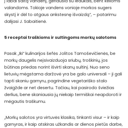
į labai šaltą vandenį, geriausia su ledukais, bent kelioms
valandoms. Tokioje vandens vonioje morkos sugers
skystį ir dėl to atgaus ankstesnę išvaizdą“, – patarimu
dalijasi J. Sabaitienė.
5 receptai traškioms ir sultingoms morkų salotoms
Pasak „Iki“ kulinarijos šefės Jolitos Tamoševičienės, be
morkų daugelis neįsivaizduoja sriubų, troškinių, jos
būtinas priedas norint išvirti skanų sultinį. Nuo seno
lietuvių mėgstama daržovė yra be galo universali – ji gali
tapti skaniu garnyru, pagrindine vegetariško stalo
žvaigžde ar net desertu. Tačiau, kai pasirodo šviežias
derlius, bene skaniausia jų niekaip termiškai neapdoroti ir
mėgautis traškumu.
„Morkų salotos yra virtuvės klasika, tinkanti visur – ir kaip
garnyras, ir kaip atskiras užkandis ar dienos pietūs darbe,