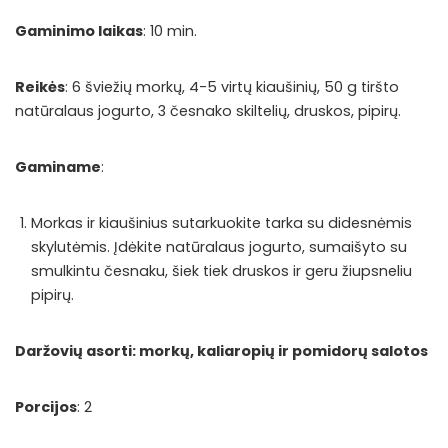
Gaminimo laikas
: 10 min.
Reikės
: 6 šviežių morkų, 4-5 virtų kiaušinių, 50 g tiršto
natūralaus jogurto, 3 česnako skiltelių, druskos, pipirų.
Gaminame
:
Morkas ir kiaušinius sutarkuokite tarka su didesnėmis
skylutėmis. Įdėkite natūralaus jogurto, sumaišyto su
smulkintu česnaku, šiek tiek druskos ir geru žiupsneliu
pipirų.
Daržovių asorti: morkų, kaliaropių ir pomidorų salotos
Porcijos
: 2