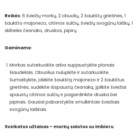
Reikės
: 6 šviežių morkų, 2 obuolių, 2 šaukštų grietinės, 1
šaukšto majonezo, citrinos sulčių, šviežių svogūnų laiškų, 1
skiltelės česnako, druskos, pipirų.
Gaminame
:
Morkas sutarkuokite arba supjaustykite plonais
šiaudeliais. Obuolius nulupkite ir sutarkuokite.
Sumaišykite, įdėkite šaukštą majonezo ir 2 šaukštus
grietinės, sudėkite išspaustą česnaką, įpilkite šviežiai
spaustų citrinos sulčių ir pagardinkite druska bei
pipirais. Gausiai pabarstykite smulkintais šviežiais
svogūnų laiškais.
Sveikatos užtaisas – morkų salotos su imbieru