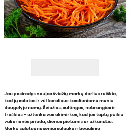
Jau pasirodęs naujas šviežių morkų derlius reiškia,
kad jų salotos ir vėl karaliaus kasdieniame meniu
daugelyje namų. Šviežios, sultingos, nebrangios ir
traškios – užtenka vos akimirkos, kad jos taptų puikiu
vakarienės priedu, dienos pietumis ar užkandžiu.
Morkų salotos neseniai sulaukė ir begalinio