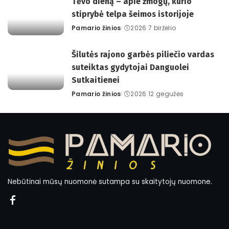
Tėvo dieną – apie žmogų, kurio
stiprybė telpa šeimos istorijoje
Pamario žinios
2026 7 birželio
Posted
by
Šilutės rajono garbės piliečio vardas
suteiktas gydytojai Danguolei
Sutkaitienei
Pamario žinios
2026 12 gegužės
Posted
by
Nebūtinai mūsų nuomonė sutampa su skaitytojų nuomone.