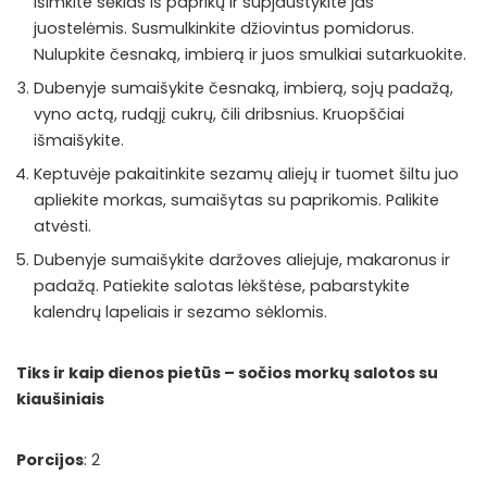
Išimkite sėklas iš paprikų ir supjaustykite jas
juostelėmis. Susmulkinkite džiovintus pomidorus.
Nulupkite česnaką, imbierą ir juos smulkiai sutarkuokite.
Dubenyje sumaišykite česnaką, imbierą, sojų padažą,
vyno actą, rudąjį cukrų, čili dribsnius. Kruopščiai
išmaišykite.
Keptuvėje pakaitinkite sezamų aliejų ir tuomet šiltu juo
apliekite morkas, sumaišytas su paprikomis. Palikite
atvėsti.
Dubenyje sumaišykite daržoves aliejuje, makaronus ir
padažą. Patiekite salotas lėkštėse, pabarstykite
kalendrų lapeliais ir sezamo sėklomis.
Tiks ir kaip dienos pietūs – sočios morkų salotos su
kiaušiniais
Porcijos
: 2