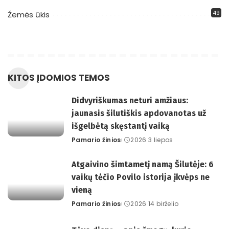
49
Žemės ūkis
KITOS ĮDOMIOS TEMOS
Didvyriškumas neturi amžiaus:
jaunasis šilutiškis apdovanotas už
išgelbėtą skęstantį vaiką
Pamario žinios
2026 3 liepos
Posted
by
Atgaivino šimtametį namą Šilutėje: 6
vaikų tėčio Povilo istorija įkvėps ne
vieną
Pamario žinios
2026 14 birželio
Posted
by