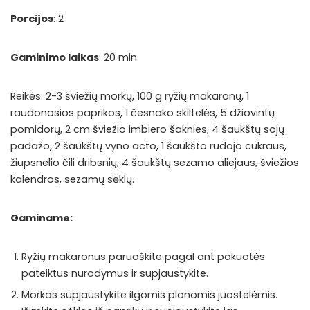
Porcijos
: 2
Gaminimo laikas
: 20 min.
Reikės: 2-3 šviežių morkų, 100 g ryžių makaronų, 1
raudonosios paprikos, 1 česnako skiltelės, 5 džiovintų
pomidorų, 2 cm šviežio imbiero šaknies, 4 šaukštų sojų
padažo, 2 šaukštų vyno acto, 1 šaukšto rudojo cukraus,
žiupsnelio čili dribsnių, 4 šaukštų sezamo aliejaus, šviežios
kalendros, sezamų sėklų.
Gaminame:
Ryžių makaronus paruoškite pagal ant pakuotės
pateiktus nurodymus ir supjaustykite.
Morkas supjaustykite ilgomis plonomis juostelėmis.