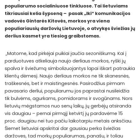
populiarumo socialiniuose tinkluose. Tai lietuviams
tikriausiai kelia šypseną – pasak „Iki“ komunikacijos
vadovės Gintarės Kitovės, morkos yra viena
populiariausių daržovių Lietuvoje, o atvykęs šviežias jų
derlius kasmet yra tiesiog graibstomas.
„Matome, kad pirkėjai puikiai jaučia sezoniškumą. Kai į
parduotuves atkeliauja naujo derliaus morkos, ryški jų
spalva ir šviežumą simbolizuojantys lapai iškart patraukia
klientų dėmesį. Naujo derliaus morkos ne tik skanesnės,
traškesnės, bet ir maistingesnės. Pasirodžius pirmam
pavasario derliui, populiarumu jos paprastai nusileidžia
tik bulvėms, agurkams, pomidorams ir svogūnams. Nors
lietuvių mėgstamos nuo senų laikų, jų gerbėjų atsiranda
vis daugiau – pernai pirmąjį ketvirtį jų pardavėme 15
proc. daugiau nei tuo pačiu laikotarpiu metais anksčiau.
Šiemet lietuviai apskritai dar gausiau perka šviežias
daržoves, tad morkų populiarumas, panašu, ir toliau