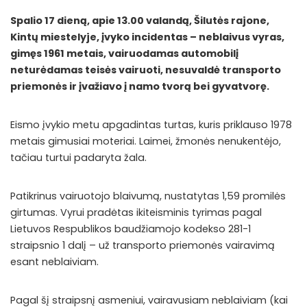
Spalio 17 dieną, apie 13.00 valandą, Šilutės rajone,
Kintų miestelyje, įvyko incidentas – neblaivus vyras,
gimęs 1961 metais, vairuodamas automobilį
neturėdamas teisės vairuoti, nesuvaldė transporto
priemonės ir įvažiavo į namo tvorą bei gyvatvorę.
Eismo įvykio metu apgadintas turtas, kuris priklauso 1978
metais gimusiai moteriai. Laimei, žmonės nenukentėjo,
tačiau turtui padaryta žala.
Patikrinus vairuotojo blaivumą, nustatytas 1,59 promilės
girtumas. Vyrui pradėtas ikiteisminis tyrimas pagal
Lietuvos Respublikos baudžiamojo kodekso 281-1
straipsnio 1 dalį – už transporto priemonės vairavimą
esant neblaiviam.
Pagal šį straipsnį asmeniui, vairavusiam neblaiviam (kai