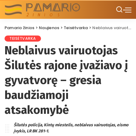
Pamario žinios
>
Naujienos
>
Teisėtvarka
>
Neblaivus vairuotojas Šilutės rajone įvažiavo į gyvatvorę – gresia baudžiamoji atsakomybė
TEISĖTVARKA
Neblaivus vairuotojas
Šilutės rajone įvažiavo į
gyvatvorę – gresia
baudžiamoji
atsakomybė
Šilutės policija, Kintų miestelis, neblaivus vairuotojas, eismo
įvykis, LR BK 281-1.