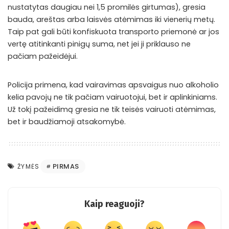
nustatytas daugiau nei 1,5 promilės girtumas), gresia
bauda, areštas arba laisvės atėmimas iki vienerių metų.
Taip pat gali būti konfiskuota transporto priemonė ar jos
vertę atitinkanti pinigų suma, net jei ji priklauso ne
pačiam pažeidėjui.
Policija primena, kad vairavimas apsvaigus nuo alkoholio
kelia pavojų ne tik pačiam vairuotojui, bet ir aplinkiniams.
Už tokį pažeidimą gresia ne tik teisės vairuoti atėmimas,
bet ir baudžiamoji atsakomybė.
PIRMAS
ŽYMĖS
Kaip reaguoji?