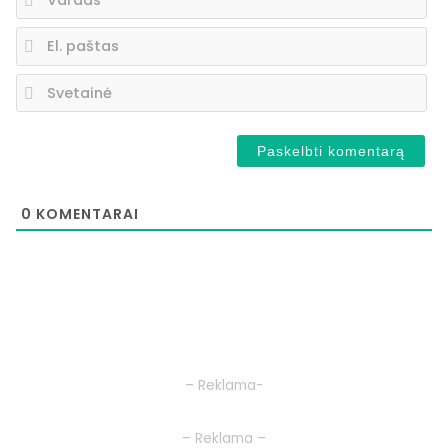
El.
pa
Sv
0
KOMENTARAI
– Reklama-
– Reklama –