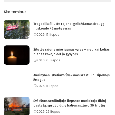
Skaitomiausi
Tragedija Šilutės rajone: gelbėdamas draugę
nuskendo 42 metų vyras
2026 17 liepos
Šilutės rajone mirė jaunas vyras – medikai kelias
dienas kovojo dėl jo gyvybės
2026 25 liepos
Amžinybėn iškeliavo Švėkšnos kraštui nusipelnęs
žmogus
2026 11 liepos
Švėkšnos seniūnijoje liepsnos nuniokojo ūkinį
pastatą: sprogo dujų balionas, žuvo 30 triušių
2026 22 liepos