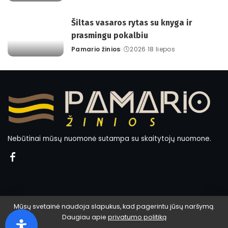
by
Šiltas vasaros rytas su knyga ir
prasmingu pokalbiu
Pamario žinios
2026 18 liepos
Posted
by
Nebūtinai mūsų nuomonė sutampa su skaitytojų nuomone.
Mūsų svetainė naudoja slapukus, kad pagerintu jūsų naršymą.
Daugiau apie
privatumo politiką