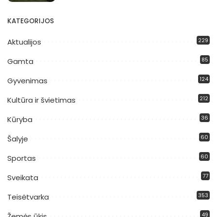
KATEGORIJOS
229
Aktualijos
85
Gamta
124
Gyvenimas
212
Kultūra ir švietimas
36
Kūryba
60
Šalyje
60
Sportas
77
Sveikata
353
Teisėtvarka
49
Žemės ūkis