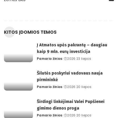
KITOS ĮDOMIOS TEMOS
Į Atmatos upės pakrantę – daugiau
kaip 9 mln. eurų investicija
Pamario žinios
2026 23 liepos
Posted
by
Šilutės poskyriui vadovaus nauja
pirmininkė
Pamario žinios
2026 20 liepos
Posted
by
Širdingi linkėjimai Valei Pupšienei
gimimo dienos proga
Pamario žinios
2026 20 liepos
Posted