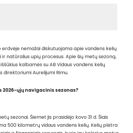
e erdvėje nemažai diskutuojama apie vandens kelių
i ir natūralius upių procesus. Apie šių metų sezoną,
 iššūkius kalbamės su AB Vidaus vandens kelių
s direktoriumi Aurelijumi Rimu.
s 2026-ųjų navigacinis sezonas?
etų sezonai. Šiemet jis prasidėjo kovo 31 d. Šiais
a 500 kilometrų vidaus vandens kelių. Kelių plėtra