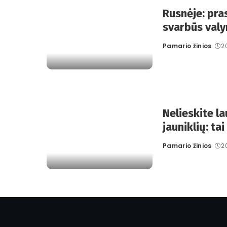
Rusnėje: pra
svarbūs val
Pamario žinios
2
Posted
by
Nelieskite l
jauniklių: tai
Pamario žinios
2
Posted
by