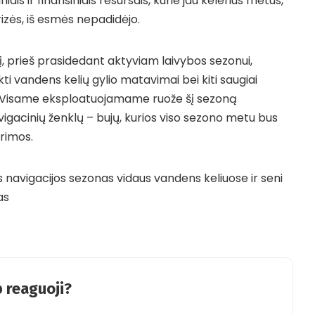
iniais ir finansiniais resursais, kurie jau kelerius metus,
izės, iš esmės nepadidėjo.
į, prieš prasidedant aktyviam laivybos sezonui,
kti vandens kelių gylio matavimai bei kiti saugiai
ai. Visame eksploatuojamame ruože šį sezoną
igacinių ženklų – bujų, kurios viso sezono metu bus
ūrimos.
 navigacijos sezonas vidaus vandens keliuose ir seni
as
 reaguoji?