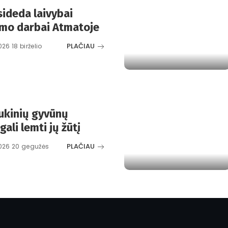
sideda laivybai
ymo darbai Atmatoje
PLAČIAU
026 18 birželio
aukinių gyvūnų
 gali lemti jų žūtį
PLAČIAU
026 20 gegužės