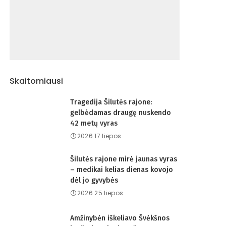
Skaitomiausi
Tragedija Šilutės rajone:
gelbėdamas draugę nuskendo
42 metų vyras
2026 17 liepos
Šilutės rajone mirė jaunas vyras
– medikai kelias dienas kovojo
dėl jo gyvybės
2026 25 liepos
Amžinybėn iškeliavo Švėkšnos