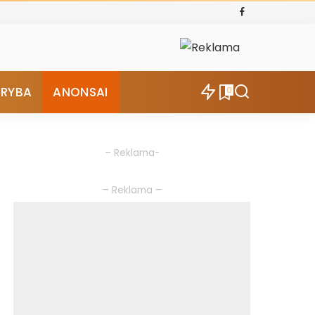
ŪRYBA
ANONSAI
0
– Reklama-
– Reklama –