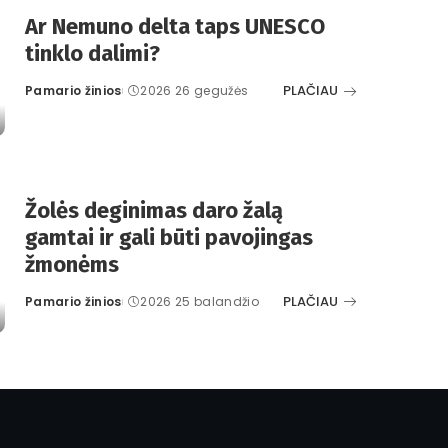
Ar Nemuno delta taps UNESCO
tinklo dalimi?
PLAČIAU
Pamario žinios
2026 26 gegužės
Posted
by
Žolės deginimas daro žalą
gamtai ir gali būti pavojingas
žmonėms
PLAČIAU
Pamario žinios
2026 25 balandžio
Posted
by