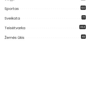
60
Sportas
77
Sveikata
353
Teisėtvarka
49
Žemės ūkis