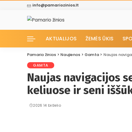
info@pamariozinios.lt
AKTUALIJOS
ŽEMĖS ŪKIS
SP
Pamario žinios
>
Naujienos
>
Gamta
>
Naujas navigac
GAMTA
Naujas navigacijos 
keliuose ir seni iššūk
2026 14 birželio