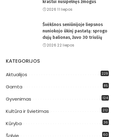
kraštui nusipelnęs žmogus
2026 11 liepos
Švėkšnos seniūnijoje liepsnos
nuniokojo ūkinį pastatą: sprogo
dujų balionas, žuvo 30 triušių
2026 22 liepos
KATEGORIJOS
229
Aktualijos
85
Gamta
124
Gyvenimas
212
Kultūra ir švietimas
36
Kūryba
60
Šalyje