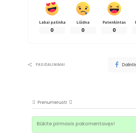
Labai patinka
Liūdna
Patenkintas
0
0
0
Dalint
PASIDALINIMAI
Prenumeruoti