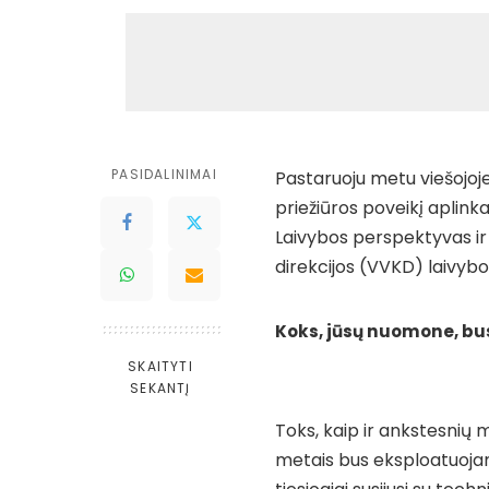
PASIDALINIMAI
Pastaruoju metu viešojoj
priežiūros poveikį aplinka
Laivybos perspektyvas ir
direkcijos (VVKD) laivybo
Koks, jūsų nuomone, bu
SKAITYTI
SEKANTĮ
Toks, kaip ir ankstesnių m
metais bus eksploatuojam