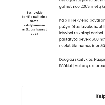
tiesiogiai susijusi su techn
gal net nuo 2008 metų kr
Sosnovskio
barščio naikinimo
Kaip ir kiekvieną pavasar
mastai
valstybiniuose
pažymėtas laivakelis, atli
miškuose kasmet
laivybai reikalingi darb
auga
pastatyta beveik 600 nav
nuolat tikrinamos ir priži
Daugiau skaitykite:
Naujas
iššūkiai | Vakarų ekspres
Kaip