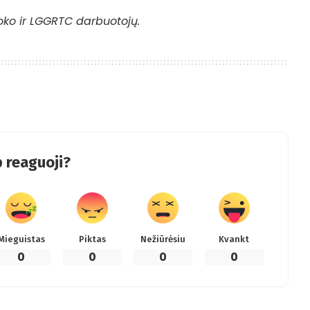
oko ir LGGRTC darbuotojų.
 reaguoji?
Mieguistas
Piktas
Nežiūrėsiu
Kvankt
0
0
0
0