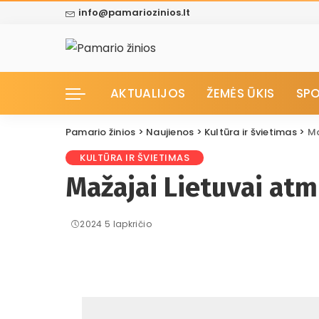
info@pamariozinios.lt
AKTUALIJOS
ŽEMĖS ŪKIS
SP
Pamario žinios
>
Naujienos
>
Kultūra ir švietimas
>
Ma
KULTŪRA IR ŠVIETIMAS
Mažajai Lietuvai atm
2024 5 lapkričio