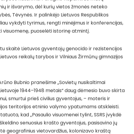
nių ir išvarymo, dėl kurių vietos žmonės neteko
bės, Tėvynės. Ir palinkėjo Lietuvos Respublikos
liau vykdyti tyrimus, rengti minėjimus ir konferencijas,
sti visuomenę, puoselėti istorinę atmintį.
 skaitė Lietuvos gyventojų genocido ir rezistencijos
ietuvos reikalų tarybos ir Vilniaus Žirmūnų gimnazijos
Arūno Bubnio pranešime „Sovietų nusikaltimai
 Lietuvoje 1944–1948 metais“ daug dėmesio buvo skirta
, smurtui prieš civilius gyventojus, – moteris ir
ijos teritorijos etninio valymo ypatumams atskleisti.
atuota, kad „Pasaulio visuomenei tylint, SSRS įvykdė
iškeldino senuosius krašto gyventojus, pasisavino jų
tė geografinius vietovardžius, kolonizavo kraštą