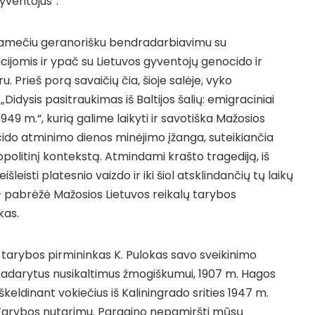
yventojus“.
lgamečiu geranorišku bendradarbiavimu su
ijomis ir ypač su Lietuvos gyventojų genocido ir
u. Prieš porą savaičių čia, šioje salėje, vyko
Didysis pasitraukimas iš Baltijos šalių: emigraciniai
49 m.“, kurią galime laikyti ir savotiška Mažosios
ido atminimo dienos minėjimo įžanga, suteikiančia
eopolitinį kontekstą. Atmindami krašto tragediją, iš
šleisti platesnio vaizdo ir iki šiol atsklindančių tų laikų
– pabrėžė Mažosios Lietuvos reikalų tarybos
kas.
 tarybos pirmininkas K. Pulokas savo sveikinimo
padarytus nusikaltimus žmogiškumui, 1907 m. Hagos
keldinant vokiečius iš Kaliningrado srities 1947 m.
rų Tarybos nutarimu. Paragino nepamiršti mūsų