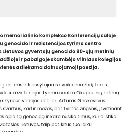
ko memorialinio komplekso Konferencijų salėje
ų genocido ir rezistencijos tyrimo centro
 Lietuvos gyventojų genocido 80-ųjų metinių
adžioje ir pabaigoje skambėjo Vilniaus kolegijos
kienės atliekama dainuojamoji poezija.
egentams ir klausytojams sveikinimo žodį taręs
ido ir rezistencijos tyrimo centro Okupacinių režimų
o skyriaus vedėjas doc. dr. Artūras Grickevičius
 svarbus, kad ir mažas, bet tvirtas žingsnis, įtvirtinant
s apie tą genocidą ir karo nusikaltimus, kurie ištiko
Mažosios Lietuvos, taip pat kitus tuo laiku