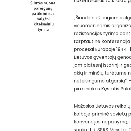
nukentėjusius to krašto g
Šilutės rajone
pareigūnų
patikrinimas
„Šiandien džiaugiamės i
baigėsi
ikiteisminiu
visuomeninėmis organizac
tyrimu
rezistencijos tyrimo centr
tarptautinė konferencija „
procesai Europoje 1944–19
Lietuvos gyventojų genoc
jam platesnį istorinį ir g
akių ir minčių turėtume nei
neteisingumo atgarsių“, 
pirmininkas Kęstutis Pulo
Mažosios Lietuvos reikalų
kalboje priminė sovietų 
konvencijos nepaisymą, iš
spalio 11 d. SSRS Minist