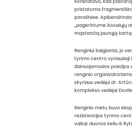
konstatavo, kad pastaroj
pristatoma fragmentiškai,
paraštėse. Apibendrindam
„pagerbtume žuvusiųjų atm
mąstančią jaunąją kartą.
Renginiui baigiantis, jo v
tyrimo centro vyriausioji 
dainuojamosios poezijos at
renginio organizatoriams 
skyriaus vedėjui dr. Artūr
komplekso vedėjai Dovilei
Renginio metu buvo eksp
rezistencijos tyrimo cent
vaikai: duonos keliu iš Ryt