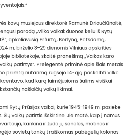
gyventojais.“
vės kovų muziejaus direktorė Ramunė Driaučiūnaitė,
engusi parodą „Vilko vaikai: duonos keliu iš Rytų
948“, apkeliavusią Erfurtą, Berlyną, Potsdamą,
4 m. birželio 3–29 dienomis Vilniaus apskrities
joje bibliotekoje, skaitė pranešimą „Vaikas karo
 vaikų patirtys“. Prelegentė priminė apie šiais metais
mo priimtą nutarimą rugsėjo 14-ąją paskelbti Vilko
akcentavo, kad karą laimėjusioms šalims visiškai
stančių našlaičių vaikų likimai.
nami Rytų Prūsijos vaikai, kurie 1945–1949 m. pasiekė
 Šių vaikų patirtis išskirtinė. Jie matė, kaip į namus
ievartauja, kankina ir žudo jų seneles, motinas ir
Regėjo sovietų tankų traiškomas pabėgėlių kolonas,