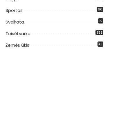
60
Sportas
77
Sveikata
353
Teisėtvarka
49
Žemės ūkis