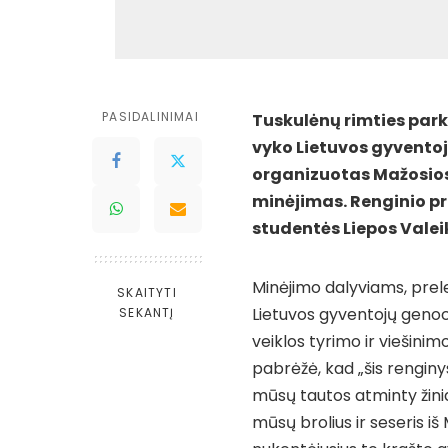
PASIDALINIMAI
Tuskulėnų rimties par
vyko Lietuvos gyventoj
organizuotas Mažosios
minėjimas. Renginio pr
studentės Liepos Valei
Minėjimo dalyviams, prel
SKAITYTI
Lietuvos gyventojų genoc
SEKANTĮ
veiklos tyrimo ir viešinim
pabrėžė, kad „šis renginys
mūsų tautos atminty žinia
mūsų brolius ir seseris iš 