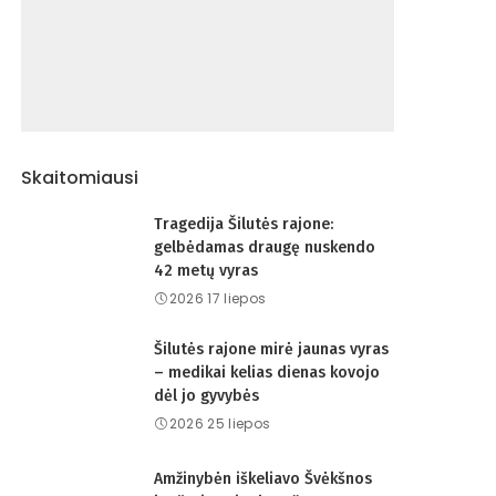
Skaitomiausi
Tragedija Šilutės rajone:
gelbėdamas draugę nuskendo
42 metų vyras
2026 17 liepos
Šilutės rajone mirė jaunas vyras
– medikai kelias dienas kovojo
dėl jo gyvybės
2026 25 liepos
Amžinybėn iškeliavo Švėkšnos