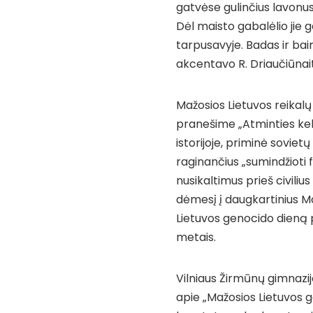
gatvėse gulinčius lavonus. 
Dėl maisto gabalėlio jie g
tarpusavyje. Badas ir bai
akcentavo R. Driaučiūnai
Mažosios Lietuvos reikalų
pranešime „Atminties keli
istorijoje, priminė soviet
raginančius „sumindžioti f
nusikaltimus prieš civiliu
dėmesį į daugkartinius M
Lietuvos genocido dieną 
metais.
Vilniaus Žirmūnų gimnazij
apie „Mažosios Lietuvos g