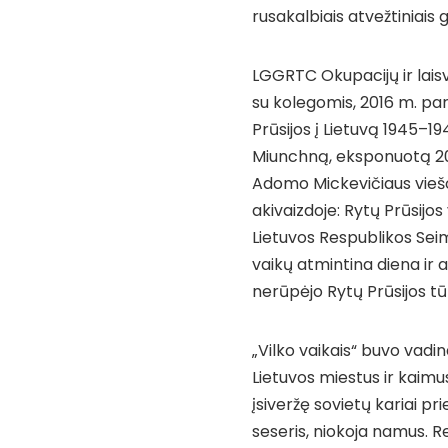
rusakalbiais atvežtiniais 
LGGRTC Okupacijų ir lais
su kolegomis, 2016 m. par
Prūsijos į Lietuvą 1945–1
Miunchną, eksponuotą 202
Adomo Mickevičiaus viešo
akivaizdoje: Rytų Prūsijos
Lietuvos Respublikos Sei
vaikų atmintina diena ir 
nerūpėjo Rytų Prūsijos tūk
„Vilko vaikais“ buvo vadi
Lietuvos miestus ir kaimus.
įsiveržę sovietų kariai pr
seseris, niokoja namus. 