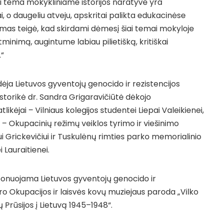
i tema mokykliniame istorijos naratyve yra
 o daugeliu atveju, apskritai palikta edukacinėse
as teigė, kad skirdami dėmesį šiai temai mokyloje
inimą, augintume labiau pilietišką, kritiškai
“
edėja Lietuvos gyventojų genocido ir rezistencijos
istorikė dr. Sandra Grigaravičiūtė dėkojo
likėjai – Vilniaus kolegijos studentei Liepai Valeikienei,
– Okupacinių režimų veiklos tyrimo ir viešinimo
ui Grickevičiui ir Tuskulėnų rimties parko memorialinio
 Lauraitienei.
onuojama Lietuvos gyventojų genocido ir
ro Okupacijos ir laisvės kovų muziejaus paroda „Vilko
ų Prūsijos į Lietuvą 1945–1948“.