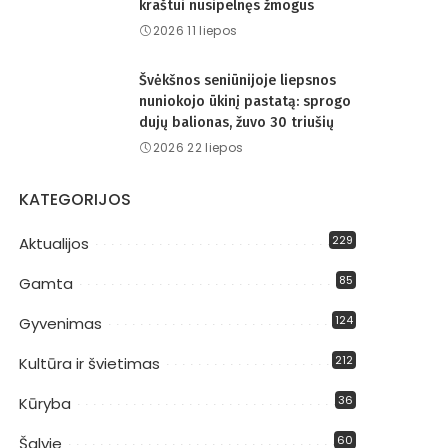
kraštui nusipelnęs žmogus
2026 11 liepos
Švėkšnos seniūnijoje liepsnos
nuniokojo ūkinį pastatą: sprogo
dujų balionas, žuvo 30 triušių
2026 22 liepos
KATEGORIJOS
229
Aktualijos
85
Gamta
124
Gyvenimas
212
Kultūra ir švietimas
36
Kūryba
60
Šalyje