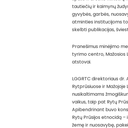
tautiečių ir kaimynų žudy
gyvybės, garbės, nuosavy
atminties institucijoms to
skelbti publikacijas, švie
Pranešimus minėjimo metu
tyrimo centro, Mažosios L
atstovai.
LGGRTC direktoriaus dr. 
Rytprūsiuose ir Mažojoje
nusikaltimams žmogiškumui
vaikus, taip pat Rytų Prūs
Apibendrinant buvo konst
Rytų Prūsijos etnocidą – 
žemę ir nuosavybę, pakei