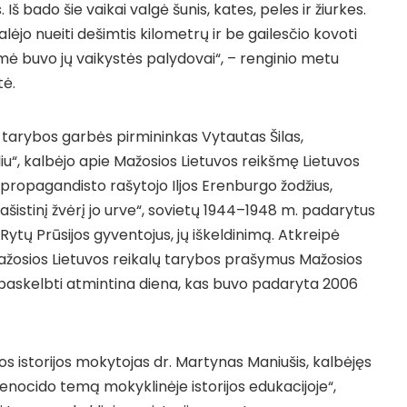
Iš bado šie vaikai valgė šunis, kates, peles ir žiurkes.
alėjo nueiti dešimtis kilometrų ir be gailesčio kovoti
mė buvo jų vaikystės palydovai“, – renginio metu
tė.
 tarybos garbės pirmininkas Vytautas Šilas,
u“, kalbėjo apie Mažosios Lietuvos reikšmę Lietuvos
ų propagandisto rašytojo Iljos Erenburgo žodžius,
ašistinį žvėrį jo urve“, sovietų 1944–1948 m. padarytus
s Rytų Prūsijos gyventojus, jų iškeldinimą. Atkreipė
ažosios Lietuvos reikalų tarybos prašymus Mažosios
paskelbti atmintina diena, kas buvo padaryta 2006
os istorijos mokytojas dr. Martynas Maniušis, kalbėjęs
enocido temą mokyklinėje istorijos edukacijoje“,