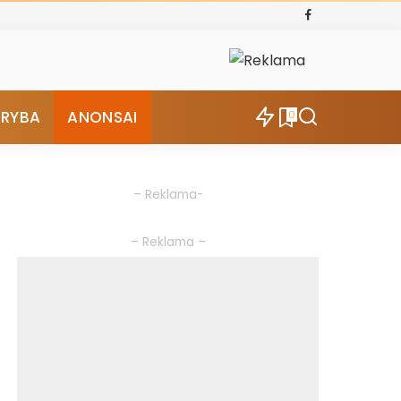
ŪRYBA
ANONSAI
0
– Reklama-
– Reklama –