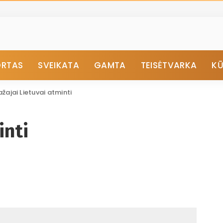
ORTAS
SVEIKATA
GAMTA
TEISĖTVARKA
K
žajai Lietuvai atminti
inti