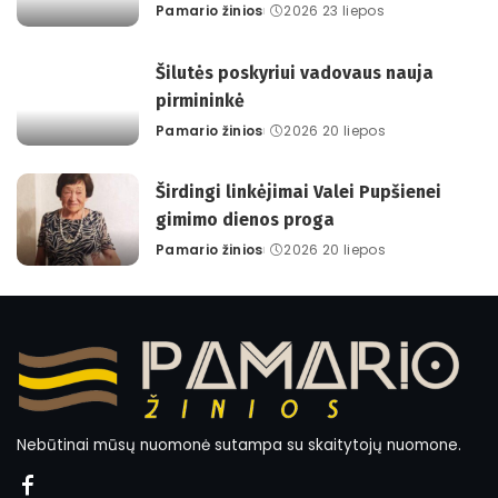
Pamario žinios
2026 23 liepos
Posted
by
Šilutės poskyriui vadovaus nauja
pirmininkė
Pamario žinios
2026 20 liepos
Posted
by
Širdingi linkėjimai Valei Pupšienei
gimimo dienos proga
Pamario žinios
2026 20 liepos
Posted
by
Nebūtinai mūsų nuomonė sutampa su skaitytojų nuomone.