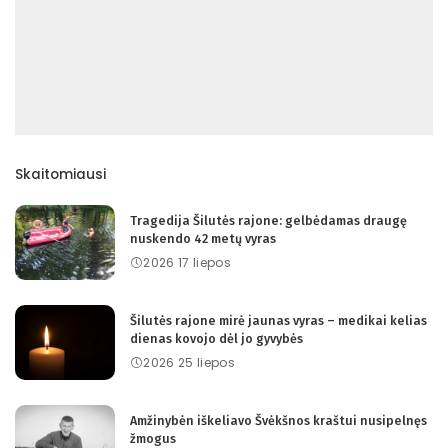
Skaitomiausi
Tragedija Šilutės rajone: gelbėdamas draugę
nuskendo 42 metų vyras
2026 17 liepos
Šilutės rajone mirė jaunas vyras – medikai kelias
dienas kovojo dėl jo gyvybės
2026 25 liepos
Amžinybėn iškeliavo Švėkšnos kraštui nusipelnęs
žmogus