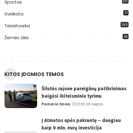
60
Sportas
77
Sveikata
353
Teisėtvarka
49
Žemės ūkis
KITOS ĮDOMIOS TEMOS
Šilutės rajone pareigūnų patikrinimas
baigėsi ikiteisminiu tyrimu
Pamario žinios
2026 26 liepos
Posted
by
Į Atmatos upės pakrantę – daugiau
kaip 9 mln. eurų investicija