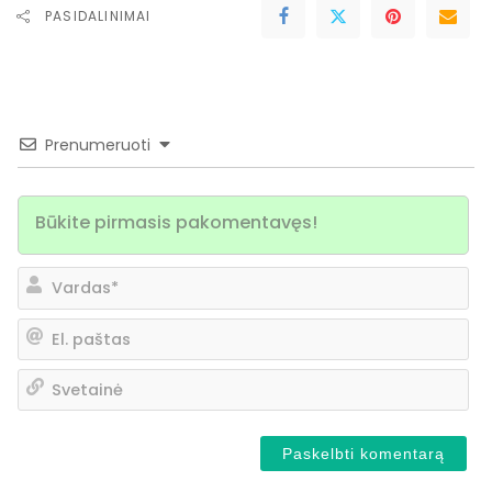
PASIDALINIMAI
Prenumeruoti
Va
El.
pa
Sv