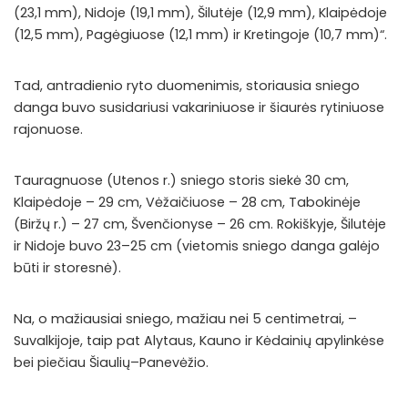
(23,1 mm), Nidoje (19,1 mm), Šilutėje (12,9 mm), Klaipėdoje
(12,5 mm), Pagėgiuose (12,1 mm) ir Kretingoje (10,7 mm)“.
Tad, antradienio ryto duomenimis, storiausia sniego
danga buvo susidariusi vakariniuose ir šiaurės rytiniuose
rajonuose.
Tauragnuose (Utenos r.) sniego storis siekė 30 cm,
Klaipėdoje – 29 cm, Vėžaičiuose – 28 cm, Tabokinėje
(Biržų r.) – 27 cm, Švenčionyse – 26 cm. Rokiškyje, Šilutėje
ir Nidoje buvo 23–25 cm (vietomis sniego danga galėjo
būti ir storesnė).
Na, o mažiausiai sniego, mažiau nei 5 centimetrai, –
Suvalkijoje, taip pat Alytaus, Kauno ir Kėdainių apylinkėse
bei piečiau Šiaulių–Panevėžio.