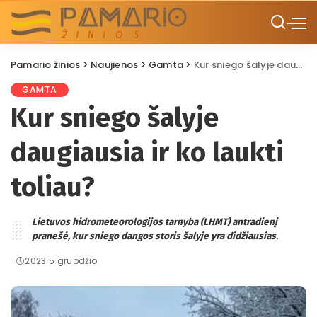
Pamario žinios
>
Naujienos
>
Gamta
>
Kur sniego šalyje daugiausia ir ko laukti toliau?
GAMTA
Kur sniego šalyje
daugiausia ir ko laukti
toliau?
Lietuvos hidrometeorologijos tarnyba (LHMT) antradienį
pranešė, kur sniego dangos storis šalyje yra didžiausias.
2023 5 gruodžio