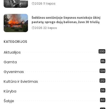
2026 11 liepos
Švėkšnos seniūnijoje liepsnos nuniokojo ūkinį
pastatą: sprogo dujų balionas, žuvo 30 triušių
2026 22 liepos
KATEGORIJOS
230
Aktualijos
85
Gamta
124
Gyvenimas
212
Kultūra ir švietimas
36
Kūryba
60
Šalyje