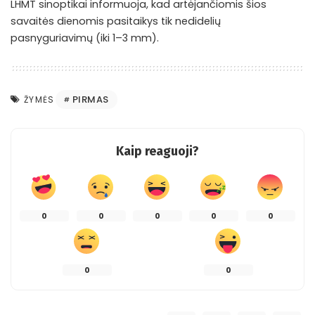
LHMT sinoptikai informuoja, kad artėjančiomis šios
savaitės dienomis pasitaikys tik nedidelių
pasnyguriavimų (iki 1–3 mm).
PIRMAS
ŽYMĖS
Kaip reaguoji?
0
0
0
0
0
0
0