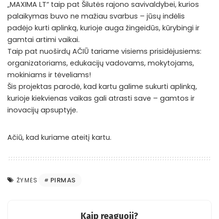
„MAXIMA LT“ taip pat Šilutės rajono savivaldybei, kurios
palaikymas buvo ne mažiau svarbus – jūsų indėlis
padėjo kurti aplinką, kurioje auga žingeidūs, kūrybingi ir
gamtai artimi vaikai.
Taip pat nuoširdų AČIŪ tariame visiems prisidėjusiems:
organizatoriams, edukacijų vadovams, mokytojams,
mokiniams ir tėveliams!
Šis projektas parodė, kad kartu galime sukurti aplinką,
kurioje kiekvienas vaikas gali atrasti save – gamtos ir
inovacijų apsuptyje.
Ačiū, kad kuriame ateitį kartu.
PIRMAS
ŽYMĖS
Kaip reaguoji?