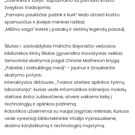
„Žuvininkai ir žuvys“ supažindino su pamario krašto
žvejybos tradicijomis;
„Pamario paukščiai: pažink ir kurk“ leido atrasti krašto
sparnuočius ir įkvėpė meninei raiškai;
„Milžino saga“ kvietė į pasakų ir vietinių legendų pasaulį.
Šilutės r. savivaldybės Fridricho Bajoraičio viešosios
bibliotekos Kintų filialas įgyvendino inovatyvias veiklas:
Sensoriniai skaitymai pagal Christie Matheson knygą
„Pabelsk į stebuklingą medį“ – jautrus ir įtraukiantis
skaitymo potyris;
Interaktyvios dirbtuvės „Tvarios ateities aplinkos tyrimų
laboratorija“, kurias vedė informatikos inžinerijos mokslų
daktarė Anita Juškevičienė, atvėrė vaikams kelią į
technologijų ir aplinkos pažinimą;
Robotikos užsiėmimai su naujai įsigytais rinkiniais, kuriuos
vedė vyresnioji bibliotekininkė Vitalija Vyšniauskienė,
skatino kūrybiškumą ir technologinį mąstymą.