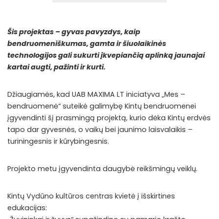
Šis projektas – gyvas pavyzdys, kaip
bendruomeniškumas, gamta ir šiuolaikinės
technologijos gali sukurti įkvepiančią aplinką jaunajai
kartai augti, pažinti ir kurti.
Džiaugiamės, kad UAB MAXIMA LT iniciatyva „Mes –
bendruomenė“ suteikė galimybę Kintų bendruomenei
įgyvendinti šį prasmingą projektą, kurio dėka Kintų erdvės
tapo dar gyvesnės, o vaikų bei jaunimo laisvalaikis –
turiningesnis ir kūrybingesnis.
Projekto metu įgyvendinta daugybė reikšmingų veiklų.
Kintų Vydūno kultūros centras kvietė į išskirtines
edukacijas: