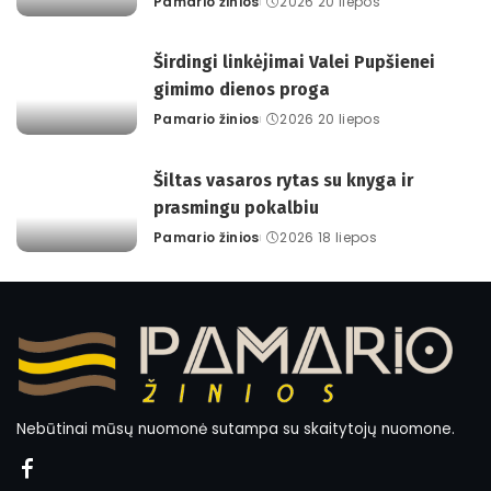
Pamario žinios
2026 20 liepos
Posted
by
Širdingi linkėjimai Valei Pupšienei
gimimo dienos proga
Pamario žinios
2026 20 liepos
Posted
by
Šiltas vasaros rytas su knyga ir
prasmingu pokalbiu
Pamario žinios
2026 18 liepos
Posted
by
Nebūtinai mūsų nuomonė sutampa su skaitytojų nuomone.