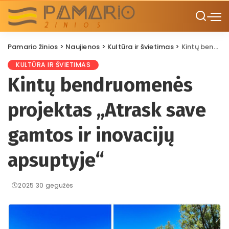
Pamario žinios
>
Naujienos
>
Kultūra ir švietimas
>
Kintų bendruomenės projektas „Atrask save gamtos ir inovacijų apsuptyje“
KULTŪRA IR ŠVIETIMAS
Kintų bendruomenės
projektas „Atrask save
gamtos ir inovacijų
apsuptyje“
2025 30 gegužės