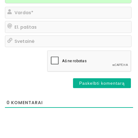
Va
El.
pa
Sv
0
KOMENTARAI