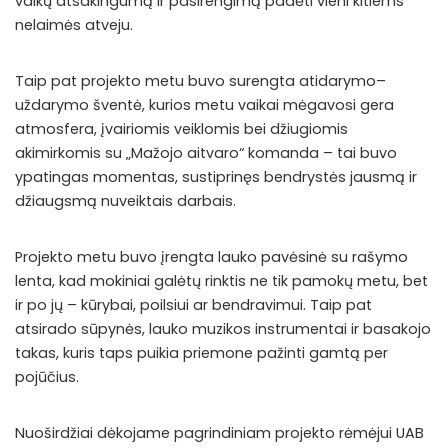
vaikų atsakingumą ir pasirengimą padėti vieni kitiems
nelaimės atveju.
Taip pat projekto metu buvo surengta atidarymo–
uždarymo šventė, kurios metu vaikai mėgavosi gera
atmosfera, įvairiomis veiklomis bei džiugiomis
akimirkomis su „Mažojo aitvaro“ komanda – tai buvo
ypatingas momentas, sustiprinęs bendrystės jausmą ir
džiaugsmą nuveiktais darbais.
Projekto metu buvo įrengta lauko pavėsinė su rašymo
lenta, kad mokiniai galėtų rinktis ne tik pamokų metu, bet
ir po jų – kūrybai, poilsiui ar bendravimui. Taip pat
atsirado sūpynės, lauko muzikos instrumentai ir basakojo
takas, kuris taps puikia priemone pažinti gamtą per
pojūčius.
Nuoširdžiai dėkojame pagrindiniam projekto rėmėjui UAB