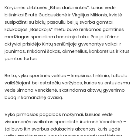
Kūrybinės dirbtuvės „Bitės darbininkės“, kurias vedė
bitininkai Birutė Gudauskienė ir Virgilijus Mikionis, kvietė
susipažinti su bičių pasauliu bei jų svarba gamtai.
Edukacijos „Basakojis“ metu buvo renkamos gamtinės
medžiagos specialiam basakojo takui. Prie jo kūrimo
aktyviai prisidėjo Kintų seniūnijoje gyvenantys vaikai ir
jaunimas, rinkdami šakas, akmenėlius, kankorėžius ir kitus
gamtos turtus.
Be to, vyko sportinės veiklos – krepšinio, tinklinio, futbolo
vaikščiojant bei estafečių varžybos, kurias su entuziazmu
vedė Simona Venckienė, skatindama aktyvų gyvenimo
būdą ir komandinę dvasią.
Vyko pirmosios pagalbos mokymai, kuriuos vedė
visuomenės sveikatos specialistė Audronė Venckienė –
tai buvo itin svarbus edukacinis akcentas, kuris ugdė