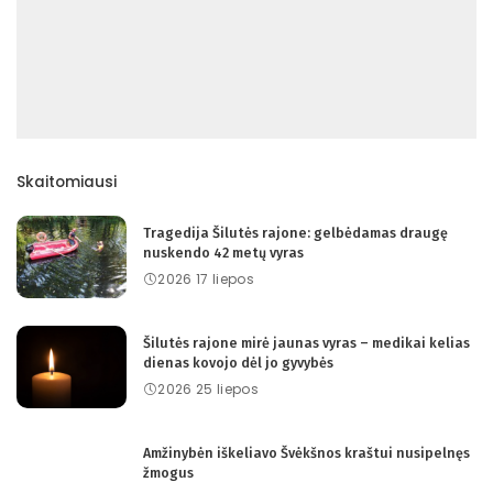
Skaitomiausi
Tragedija Šilutės rajone: gelbėdamas draugę
nuskendo 42 metų vyras
2026 17 liepos
Šilutės rajone mirė jaunas vyras – medikai kelias
dienas kovojo dėl jo gyvybės
2026 25 liepos
Amžinybėn iškeliavo Švėkšnos kraštui nusipelnęs
žmogus