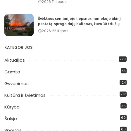
2026 11 liepos
Švėkšnos seniūnijoje liepsnos nuniokojo ūkinį
pastatą: sprogo dujų balionas, žuvo 30 triušių
2026 22 liepos
KATEGORIJOS
229
Aktualijos
85
Gamta
124
Gyvenimas
212
Kultūra ir švietimas
36
Kūryba
60
Šalyje
60
Sportas