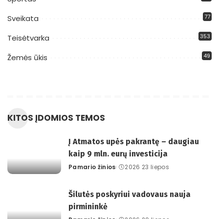
77
Sveikata
353
Teisėtvarka
49
Žemės ūkis
KITOS ĮDOMIOS TEMOS
Į Atmatos upės pakrantę – daugiau
kaip 9 mln. eurų investicija
Pamario žinios
2026 23 liepos
Posted
by
Šilutės poskyriui vadovaus nauja
pirmininkė