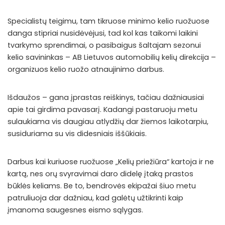
Specialistų teigimu, tam tikruose minimo kelio ruožuose
danga stipriai nusidėvėjusi, tad kol kas taikomi laikini
tvarkymo sprendimai, o pasibaigus šaltajam sezonui
kelio savininkas – AB Lietuvos automobilių kelių direkcija –
organizuos kelio ruožo atnaujinimo darbus.
Išdaužos – gana įprastas reiškinys, tačiau dažniausiai
apie tai girdima pavasarį. Kadangi pastaruoju metu
sulaukiama vis daugiau atlydžių dar žiemos laikotarpiu,
susiduriama su vis didesniais iššūkiais.
Darbus kai kuriuose ruožuose „Kelių priežiūra“ kartoja ir ne
kartą, nes orų svyravimai daro didelę įtaką prastos
būklės keliams. Be to, bendrovės ekipažai šiuo metu
patruliuoja dar dažniau, kad galėtų užtikrinti kaip
įmanoma saugesnes eismo sąlygas.