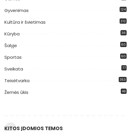
124
Gyvenimas
212
Kultūra ir švietimas
36
Kūryba
60
Šalyje
60
Sportas
77
Sveikata
353
Teisėtvarka
49
Žemės ūkis
KITOS ĮDOMIOS TEMOS