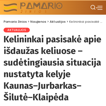
Pamario žinios
>
Naujienos
>
Aktualijos
>
Kelininkai pasisakė apie išdaužas keliuose – sudėtingiausia situacija nustatyta kelyje Kaunas–Jurbarkas–Šilutė–Klaipėda
AKTUALIJOS
Kelininkai pasisakė apie
išdaužas keliuose –
sudėtingiausia situacija
nustatyta kelyje
Kaunas–Jurbarkas–
Šilutė–Klaipėda