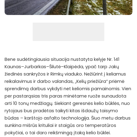
Bene sudėtingiausia situacija nustatyta kelyje Nr. 141
Kaunas–Jurbarkas–Šilutė–Klaipėda, ypač tarp Jakų
žiedinės sankryžos ir Rimkų viaduko. Nežiūrint į keliamus
reikalavimus ir darbo valandas, „Kelių priežiūra“ priėmė
sprendimą darbus vykdyti net keliomis pamainomis. Vien
per pastarąsias tris paras minėtame ruože sunaudota
arti 10 tonų medžiagų. Siekiant geresnės kelio būklės, nuo
rytojaus bus pradėtas taikyti kitas išdaužų taisymo
būdas – karštojo asfalto technologija. Šiuo metu darbus
sunkina mišrūs krituliai ir staigūs oro temperatūros
pokyčiai, o tai daro reikšmingą įtaką kelio būklei.