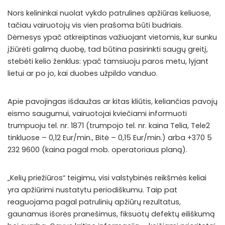
Nors kelininkai nuolat vykdo patrulines apžiūras keliuose,
tačiau vairuotojų vis vien prašoma būti budriais.
Dėmesys ypač atkreiptinas važiuojant vietomis, kur sunku
įžiūrėti galimą duobę, tad būtina pasirinkti saugų greitį,
stebėti kelio ženklus: ypač tamsiuoju paros metu, lyjant
lietui ar po jo, kai duobes užpildo vanduo.
Apie pavojingas išdaužas ar kitas kliūtis, keliančias pavojų
eismo saugumui, vairuotojai kviečiami informuoti
trumpuoju tel. nr. 1871 (trumpojo tel. nr. kaina Telia, Tele2
tinkluose – 0,12 Eur/min., Bitė – 0,15 Eur/min.) arba +370 5
232 9600 (kaina pagal mob. operatoriaus planą).
„Kelių priežiūros“ teigimu, visi valstybinės reikšmės keliai
yra apžiūrimi nustatytu periodiškumu. Taip pat
reaguojama pagal patrulinių apžiūrų rezultatus,
gaunamus išorės pranešimus, fiksuotų defektų eiliškumą