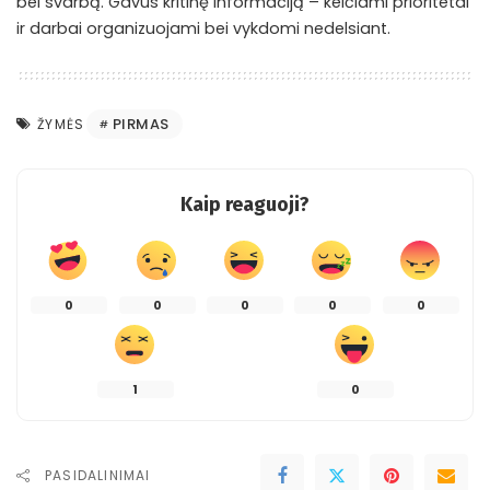
bei svarbą. Gavus kritinę informaciją – keičiami prioritetai
ir darbai organizuojami bei vykdomi nedelsiant.
PIRMAS
ŽYMĖS
Kaip reaguoji?
0
0
0
0
0
1
0
PASIDALINIMAI