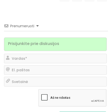
Prenumeruoti
Va
El.
pa
Sv