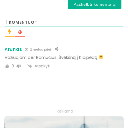
1
KOMENTUOTI
Arūnas
2 metus prieš
Važiuojam per Ramučius, Švėkšną į Klaipėdą
Atsakyti
0
– Reklama-