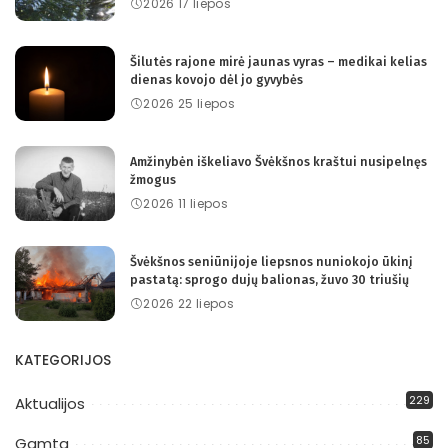
2026 17 liepos
Šilutės rajone mirė jaunas vyras – medikai kelias
dienas kovojo dėl jo gyvybės
2026 25 liepos
Amžinybėn iškeliavo Švėkšnos kraštui nusipelnęs
žmogus
2026 11 liepos
Švėkšnos seniūnijoje liepsnos nuniokojo ūkinį
pastatą: sprogo dujų balionas, žuvo 30 triušių
2026 22 liepos
KATEGORIJOS
229
Aktualijos
85
Gamta