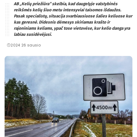
AB „Kelių priežiūra“ skelbia, kad daugelyje valstybinės
reikšmės kelių šiuo metu intensyviai taisomos išdaužos.
Pasak specialistų, situacija svarbiausiuose šalies keliuose kur
kas geresnė. Didesnis dėmesys skiriamas krašto ir
rajoniniams keliams, ypač tose vietovėse, kur kelio danga yra
labiau susidėvėjusi.
2024 26 sausio