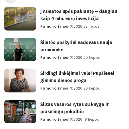
Į Atmatos upės pakrantę – daugiau
kaip 9 mln. eurų investicija
Pamario žinios
2026 23 liepos
Posted
by
Šilutės poskyriui vadovaus nauja
pirmininkė
Pamario žinios
2026 20 liepos
Posted
by
Širdingi linkėjimai Valei Pupšienei
gimimo dienos proga
Pamario žinios
2026 20 liepos
Posted
by
Šiltas vasaros rytas su knyga ir
prasmingu pokalbiu
Pamario žinios
2026 18 liepos
Posted
by