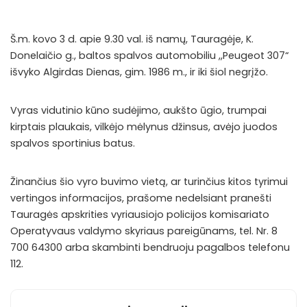
Š.m. kovo 3 d. apie 9.30 val. iš namų, Tauragėje, K.
Donelaičio g., baltos spalvos automobiliu ,,Peugeot 307“
išvyko Algirdas Dienas, gim. 1986 m., ir iki šiol negrįžo.
Vyras vidutinio kūno sudėjimo, aukšto ūgio, trumpai
kirptais plaukais, vilkėjo mėlynus džinsus, avėjo juodos
spalvos sportinius batus.
Žinančius šio vyro buvimo vietą, ar turinčius kitos tyrimui
vertingos informacijos, prašome nedelsiant pranešti
Tauragės apskrities vyriausiojo policijos komisariato
Operatyvaus valdymo skyriaus pareigūnams, tel. Nr. 8
700 64300 arba skambinti bendruoju pagalbos telefonu
112.