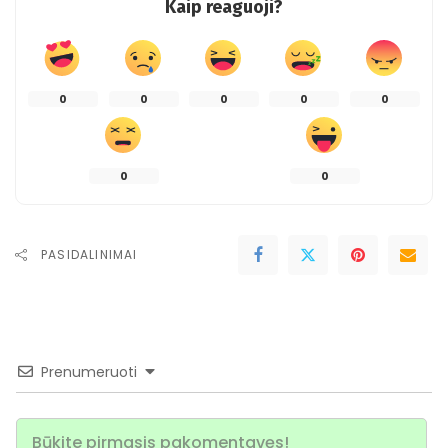
Kaip reaguoji?
0
0
0
0
0
0
0
PASIDALINIMAI
Prenumeruoti