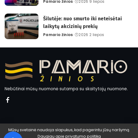
Pamario žinios
2026 9 liepos
Posted
by
Šilutėje: nuo smurto iki neteisėtai
laikytų akcizinių prekių
Pamario žinios
2026 2 liepos
Posted
by
Nebūtinai mūsų nuomonė sutampa su skaitytojų nuomone.
Mūsų svetainė naudoja slapukus, kad pagerintu jūsų naršymą.
Daugiau apie
privatumo politiką