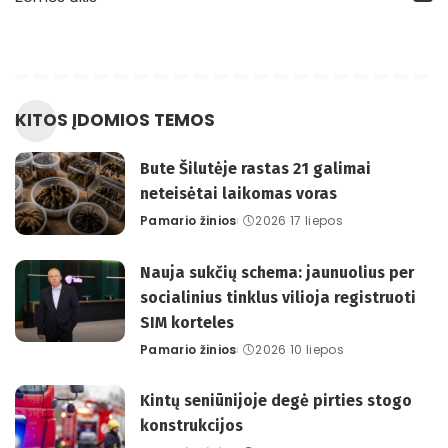
KITOS ĮDOMIOS TEMOS
Bute Šilutėje rastas 21 galimai
neteisėtai laikomas voras
Pamario žinios
2026 17 liepos
Posted
by
Nauja sukčių schema: jaunuolius per
socialinius tinklus vilioja registruoti
SIM korteles
Pamario žinios
2026 10 liepos
Posted
by
Kintų seniūnijoje degė pirties stogo
konstrukcijos