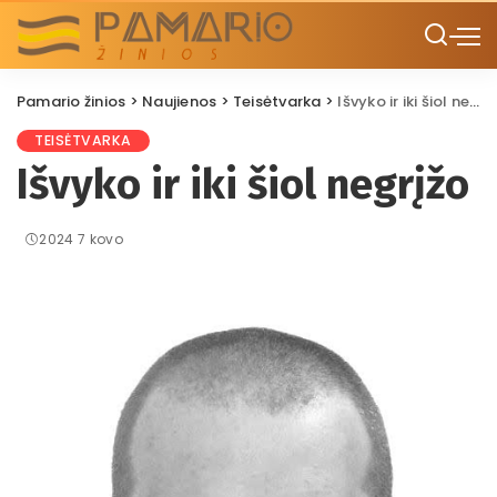
Pamario žinios
>
Naujienos
>
Teisėtvarka
>
Išvyko ir iki šiol negrįžo
TEISĖTVARKA
Išvyko ir iki šiol negrįžo
2024 7 kovo