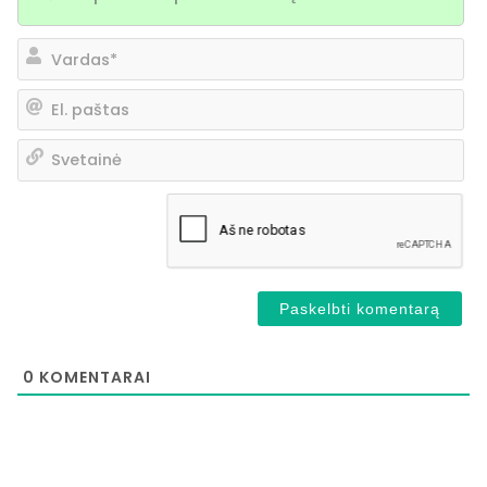
Va
El.
pa
Sv
0
KOMENTARAI