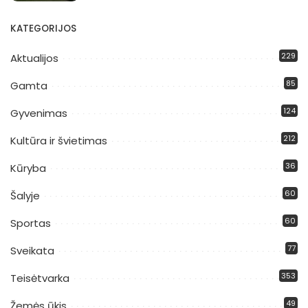
KATEGORIJOS
229
Aktualijos
85
Gamta
124
Gyvenimas
212
Kultūra ir švietimas
36
Kūryba
60
Šalyje
60
Sportas
77
Sveikata
353
Teisėtvarka
49
Žemės ūkis