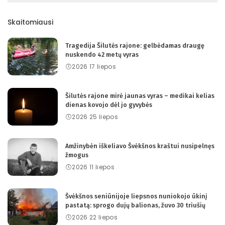
Skaitomiausi
Tragedija Šilutės rajone: gelbėdamas draugę
nuskendo 42 metų vyras
2026 17 liepos
Šilutės rajone mirė jaunas vyras – medikai kelias
dienas kovojo dėl jo gyvybės
2026 25 liepos
Amžinybėn iškeliavo Švėkšnos kraštui nusipelnęs
žmogus
2026 11 liepos
Švėkšnos seniūnijoje liepsnos nuniokojo ūkinį
pastatą: sprogo dujų balionas, žuvo 30 triušių
2026 22 liepos