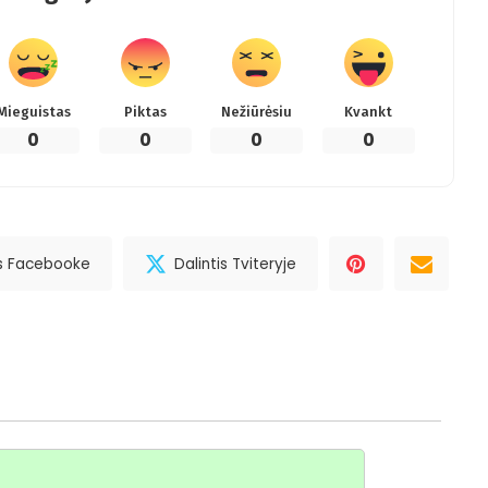
Mieguistas
Piktas
Nežiūrėsiu
Kvankt
0
0
0
0
is Facebooke
Dalintis Tviteryje