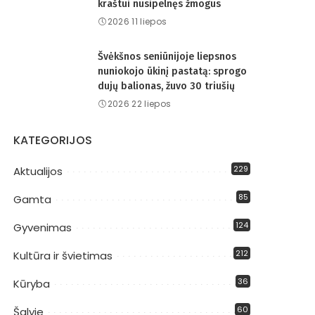
kraštui nusipelnęs žmogus
2026 11 liepos
Švėkšnos seniūnijoje liepsnos
nuniokojo ūkinį pastatą: sprogo
dujų balionas, žuvo 30 triušių
2026 22 liepos
KATEGORIJOS
229
Aktualijos
85
Gamta
124
Gyvenimas
212
Kultūra ir švietimas
36
Kūryba
60
Šalyje