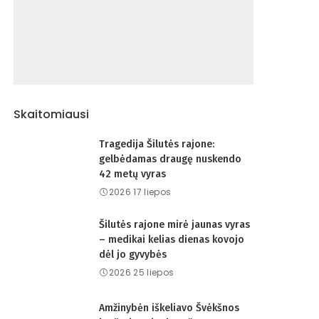
Skaitomiausi
Tragedija Šilutės rajone:
gelbėdamas draugę nuskendo
42 metų vyras
2026 17 liepos
Šilutės rajone mirė jaunas vyras
– medikai kelias dienas kovojo
dėl jo gyvybės
2026 25 liepos
Amžinybėn iškeliavo Švėkšnos