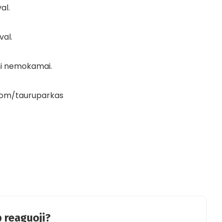
al.
val.
ami nemokamai.
com/tauruparkas
 reaguoji?