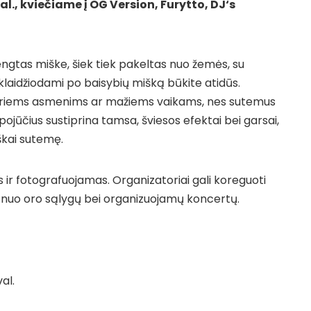
val., kviečiame į OG Version, Furytto, DJ‘s
ngtas miške, šiek tiek pakeltas nuo žemės, su
klaidžiodami po baisybių mišką būkite atidūs.
iems asmenims ar mažiems vaikams, nes sutemus
ojūčius sustiprina tamsa, šviesos efektai bei garsai,
iškai sutemę.
ir fotografuojamas. Organizatoriai gali koreguoti
 nuo oro sąlygų bei organizuojamų koncertų.
val.