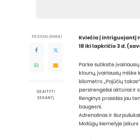
PASIDALINIMAI
Kviečia į intriguojantį
18 iki lapkričio 3 d. (s
Parke sutiksite įvairiausi
klounų, įvairiausių miške k
kilometro „Pojūčių takas“
persirengėliai aktoriai ir 
SKAITYTI
Renginys prasidės jau te
SEKANTĮ
baugesni.
Adrenalinas ir šiurpuliuka
Moliūgų kiemelyje įsikur