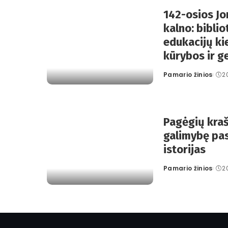
142-osios J
kalno: bibli
edukacijų ki
kūrybos ir g
Pamario žinios
2
Posted
by
Pagėgių kraš
galimybę pas
istorijas
Pamario žinios
2
Posted
by