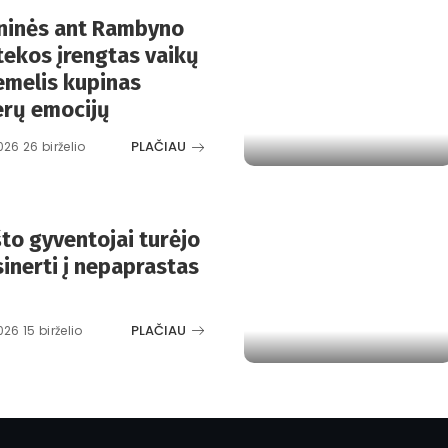
oninės ant Rambyno
otekos įrengtas vaikų
emelis kupinas
erų emocijų
PLAČIAU
026 26 birželio
to gyventojai turėjo
inerti į nepaprastas
PLAČIAU
026 15 birželio