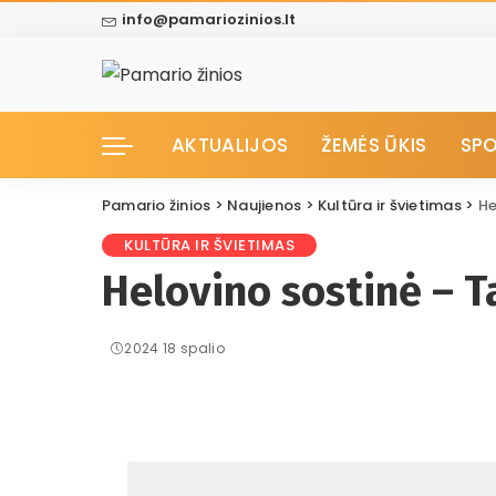
info@pamariozinios.lt
AKTUALIJOS
ŽEMĖS ŪKIS
SP
Pamario žinios
>
Naujienos
>
Kultūra ir švietimas
>
He
KULTŪRA IR ŠVIETIMAS
Helovino sostinė – T
2024 18 spalio