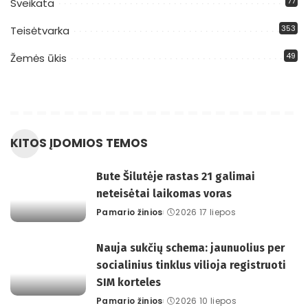
77
Sveikata
353
Teisėtvarka
49
Žemės ūkis
KITOS ĮDOMIOS TEMOS
Bute Šilutėje rastas 21 galimai
neteisėtai laikomas voras
Pamario žinios
2026 17 liepos
Posted
by
Nauja sukčių schema: jaunuolius per
socialinius tinklus vilioja registruoti
SIM korteles
Pamario žinios
2026 10 liepos
Posted