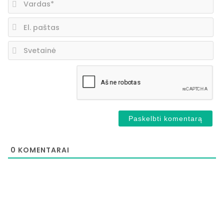
El.
pa
Sv
0
KOMENTARAI