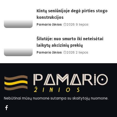
by
Kintų seniūnijoje degė pirties stogo
konstrukcijos
Pamario žinios
2026 9 liepos
Posted
by
Šilutėje: nuo smurto iki neteisėtai
laikytų akcizinių prekių
Pamario žinios
2026 2 liepos
Posted
by
Nebūtinai mūsų nuomonė sutampa su skaitytojų nuomone.