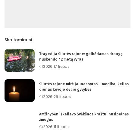
Skaitomiausi
Tragedija Šilutės rajone: gelbėdamas draugę
nuskendo 42 metų vyras
2026 17 liepos
Šilutės rajone mirė jaunas vyras – medikai kelias
dienas kovojo dėl jo gyvybės
2026 25 liepos
Amžinybėn iškeliavo Švėkšnos kraštui nusipelnęs
žmogus
2026 11 liepos