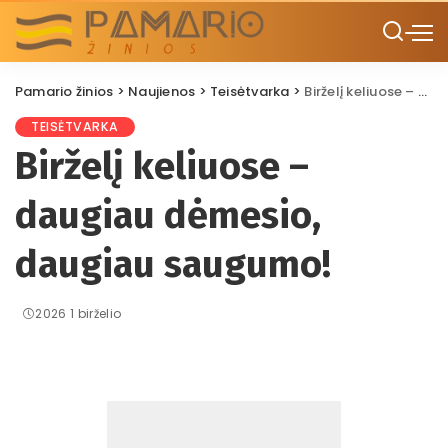
Pamario žinios
>
Naujienos
>
Teisėtvarka
>
Birželį keliuose – daugiau dėmesio, daugiau saugumo!
TEISĖTVARKA
Birželį keliuose –
daugiau dėmesio,
daugiau saugumo!
2026 1 birželio