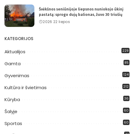
Švėkšnos seniūnijoje liepsnos nuniokojo ūkinį
pastatą: sprogo dujų balionas, žuvo 30 triušių
2026 22 liepos
KATEGORIJOS
229
Aktualijos
85
Gamta
124
Gyvenimas
212
Kultūra ir švietimas
36
Kūryba
60
Šalyje
60
Sportas