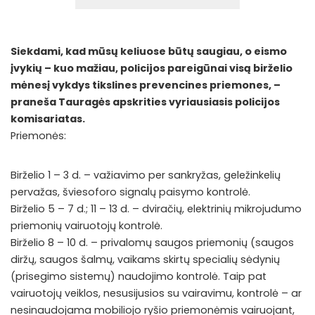
Siekdami, kad mūsų keliuose būtų saugiau, o eismo
įvykių – kuo mažiau, policijos pareigūnai visą birželio
mėnesį vykdys tikslines prevencines priemones, –
praneša Tauragės apskrities vyriausiasis policijos
komisariatas.
Priemonės:
Birželio 1 – 3 d. – važiavimo per sankryžas, geležinkelių
pervažas, šviesoforo signalų paisymo kontrolė.
Birželio 5 – 7 d.; 11 – 13 d. – dviračių, elektrinių mikrojudumo
priemonių vairuotojų kontrolė.
Birželio 8 – 10 d. – privalomų saugos priemonių (saugos
diržų, saugos šalmų, vaikams skirtų specialių sėdynių
(prisegimo sistemų) naudojimo kontrolė. Taip pat
vairuotojų veiklos, nesusijusios su vairavimu, kontrolė – ar
nesinaudojama mobiliojo ryšio priemonėmis vairuojant,