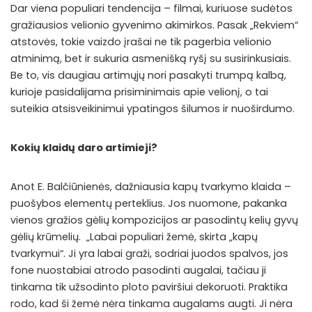
Dar viena populiari tendencija – filmai, kuriuose sudėtos
gražiausios velionio gyvenimo akimirkos. Pasak „Rekviem“
atstovės, tokie vaizdo įrašai ne tik pagerbia velionio
atminimą, bet ir sukuria asmenišką ryšį su susirinkusiais.
Be to, vis daugiau artimųjų nori pasakyti trumpą kalbą,
kurioje pasidalijama prisiminimais apie velionį, o tai
suteikia atsisveikinimui ypatingos šilumos ir nuoširdumo.
Kokių klaidų daro artimieji?
Anot E. Balčiūnienės, dažniausia kapų tvarkymo klaida –
puošybos elementų perteklius. Jos nuomone, pakanka
vienos gražios gėlių kompozicijos ar pasodintų kelių gyvų
gėlių krūmelių. „Labai populiari žemė, skirta „kapų
tvarkymui“. Ji yra labai graži, sodriai juodos spalvos, jos
fone nuostabiai atrodo pasodinti augalai, tačiau ji
tinkama tik užsodinto ploto paviršiui dekoruoti. Praktika
rodo, kad ši žemė nėra tinkama augalams augti. Ji nėra