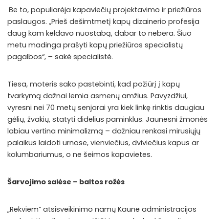
Be to, populiarėja kapaviečių projektavimo ir priežiūros
paslaugos. „Prieš dešimtmetį kapų dizainerio profesija
daug kam keldavo nuostabą, dabar to nebėra. Šiuo
metu madinga prašyti kapų priežiūros specialistų
pagalbos“, – sakė specialistė.
Tiesa, moteris sako pastebinti, kad požiūrį į kapų
tvarkymą dažnai lemia asmenų amžius. Pavyzdžiui,
vyresni nei 70 metų senjorai yra kiek linkę rinktis daugiau
gėlių, žvakių, statyti didelius paminklus. Jaunesni žmonės
labiau vertina minimalizmą – dažniau renkasi mirusiųjų
palaikus laidoti urnose, vienviečius, dviviečius kapus ar
kolumbariumus, o ne šeimos kapavietes.
Šarvojimo salėse – baltos rožės
„Rekviem“ atsisveikinimo namų Kaune administracijos