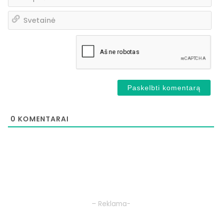
pa
Sv
0
KOMENTARAI
– Reklama-