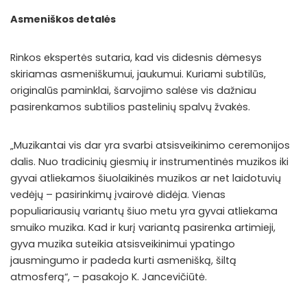
Asmeniškos detalės
Rinkos ekspertės sutaria, kad vis didesnis dėmesys
skiriamas asmeniškumui, jaukumui. Kuriami subtilūs,
originalūs paminklai, šarvojimo salėse vis dažniau
pasirenkamos subtilios pastelinių spalvų žvakės.
„Muzikantai vis dar yra svarbi atsisveikinimo ceremonijos
dalis. Nuo tradicinių giesmių ir instrumentinės muzikos iki
gyvai atliekamos šiuolaikinės muzikos ar net laidotuvių
vedėjų – pasirinkimų įvairovė didėja. Vienas
populiariausių variantų šiuo metu yra gyvai atliekama
smuiko muzika. Kad ir kurį variantą pasirenka artimieji,
gyva muzika suteikia atsisveikinimui ypatingo
jausmingumo ir padeda kurti asmenišką, šiltą
atmosferą“, – pasakojo K. Jancevičiūtė.