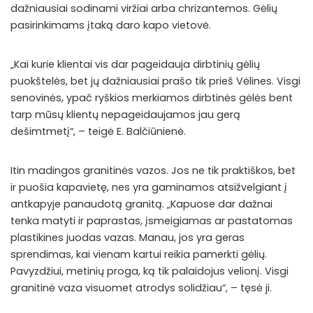
dažniausiai sodinami viržiai arba chrizantemos. Gėlių
pasirinkimams įtaką daro kapo vietovė.
„Kai kurie klientai vis dar pageidauja dirbtinių gėlių
puokštelės, bet jų dažniausiai prašo tik prieš Vėlines. Visgi
senovinės, ypač ryškios merkiamos dirbtinės gėlės bent
tarp mūsų klientų nepageidaujamos jau gerą
dešimtmetį“, – teigė E. Balčiūnienė.
Itin madingos granitinės vazos. Jos ne tik praktiškos, bet
ir puošia kapavietę, nes yra gaminamos atsižvelgiant į
antkapyje panaudotą granitą. „Kapuose dar dažnai
tenka matyti ir paprastas, įsmeigiamas ar pastatomas
plastikines juodas vazas. Manau, jos yra geras
sprendimas, kai vienam kartui reikia pamerkti gėlių.
Pavyzdžiui, metinių proga, ką tik palaidojus velionį. Visgi
granitinė vaza visuomet atrodys solidžiau“, – tęsė ji.