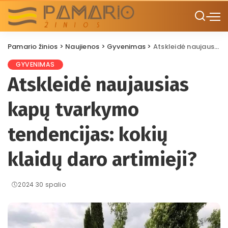
Pamario žinios
>
Naujienos
>
Gyvenimas
>
Atskleidė naujausias kapų tvarkymo tendencijas: kokių klaidų daro artimieji?
GYVENIMAS
Atskleidė naujausias
kapų tvarkymo
tendencijas: kokių
klaidų daro artimieji?
2024 30 spalio