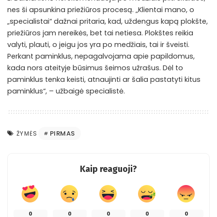
nes ši apsunkina priežiūros procesą. „Klientai mano, o
„specialistai“ dažnai pritaria, kad, uždengus kapą plokšte,
priežiūros jam nereikės, bet tai netiesa. Plokštes reikia
valyti, plauti, o jeigu jos yra po medžiais, tai ir šveisti.
Perkant paminklus, nepagalvojama apie papildomus,
kada nors ateityje būsimus šeimos užrašus. Dėl to
paminklus tenka keisti, atnaujinti ar šalia pastatyti kitus
paminklus“, – užbaigė specialistė.
PIRMAS
ŽYMĖS
Kaip reaguoji?
0
0
0
0
0