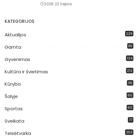
2026 22 liepos
KATEGORIJOS
229
Aktualijos
85
Gamta
124
Gyvenimas
212
Kultūra ir švietimas
36
Kūryba
60
Šalyje
60
Sportas
77
Sveikata
353
Teisėtvarka