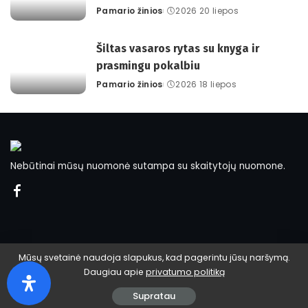
Pamario žinios
2026 20 liepos
Posted
by
Šiltas vasaros rytas su knyga ir
prasmingu pokalbiu
Pamario žinios
2026 18 liepos
Posted
by
Nebūtinai mūsų nuomonė sutampa su skaitytojų nuomone.
Mūsų svetainė naudoja slapukus, kad pagerintu jūsų naršymą.
Daugiau apie
privatumo politiką
© 2024 Pamario žinios.
Supratau