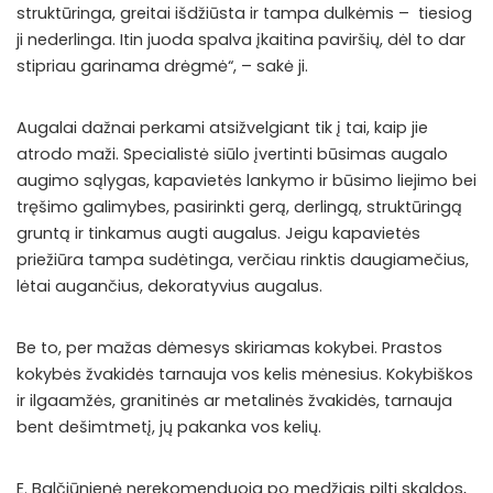
struktūringa, greitai išdžiūsta ir tampa dulkėmis – tiesiog
ji nederlinga. Itin juoda spalva įkaitina paviršių, dėl to dar
stipriau garinama drėgmė“, – sakė ji.
Augalai dažnai perkami atsižvelgiant tik į tai, kaip jie
atrodo maži. Specialistė siūlo įvertinti būsimas augalo
augimo sąlygas, kapavietės lankymo ir būsimo liejimo bei
tręšimo galimybes, pasirinkti gerą, derlingą, struktūringą
gruntą ir tinkamus augti augalus. Jeigu kapavietės
priežiūra tampa sudėtinga, verčiau rinktis daugiamečius,
lėtai augančius, dekoratyvius augalus.
Be to, per mažas dėmesys skiriamas kokybei. Prastos
kokybės žvakidės tarnauja vos kelis mėnesius. Kokybiškos
ir ilgaamžės, granitinės ar metalinės žvakidės, tarnauja
bent dešimtmetį, jų pakanka vos kelių.
E. Balčiūnienė nerekomenduoja po medžiais pilti skaldos,