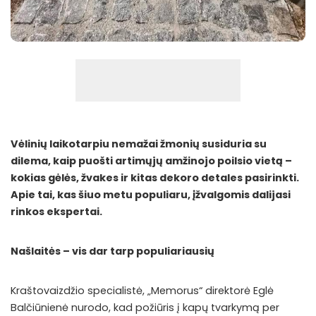
Vėlinių laikotarpiu nemažai žmonių susiduria su
dilema, kaip puošti artimųjų amžinojo poilsio vietą –
kokias gėlės, žvakes ir kitas dekoro detales pasirinkti.
Apie tai, kas šiuo metu populiaru, įžvalgomis dalijasi
rinkos ekspertai.
Našlaitės – vis dar tarp populiariausių
Kraštovaizdžio specialistė, „Memorus“ direktorė Eglė
Balčiūnienė nurodo, kad požiūris į kapų tvarkymą per