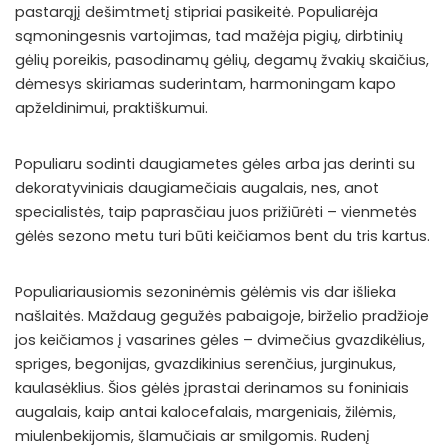
pastarąjį dešimtmetį stipriai pasikeitė. Populiarėja
sąmoningesnis vartojimas, tad mažėja pigių, dirbtinių
gėlių poreikis, pasodinamų gėlių, degamų žvakių skaičius,
dėmesys skiriamas suderintam, harmoningam kapo
apželdinimui, praktiškumui.
Populiaru sodinti daugiametes gėles arba jas derinti su
dekoratyviniais daugiamečiais augalais, nes, anot
specialistės, taip paprasčiau juos prižiūrėti – vienmetės
gėlės sezono metu turi būti keičiamos bent du tris kartus.
Populiariausiomis sezoninėmis gėlėmis vis dar išlieka
našlaitės. Maždaug gegužės pabaigoje, birželio pradžioje
jos keičiamos į vasarines gėles – dvimečius gvazdikėlius,
spriges, begonijas, gvazdikinius serenčius, jurginukus,
kaulasėklius. Šios gėlės įprastai derinamos su foniniais
augalais, kaip antai kalocefalais, margeniais, žilėmis,
miulenbekijomis, šlamučiais ar smilgomis. Rudenį