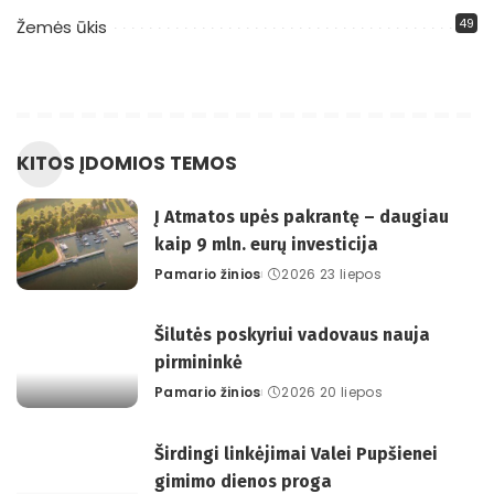
49
Žemės ūkis
KITOS ĮDOMIOS TEMOS
Į Atmatos upės pakrantę – daugiau
kaip 9 mln. eurų investicija
Pamario žinios
2026 23 liepos
Posted
by
Šilutės poskyriui vadovaus nauja
pirmininkė
Pamario žinios
2026 20 liepos
Posted
by
Širdingi linkėjimai Valei Pupšienei
gimimo dienos proga