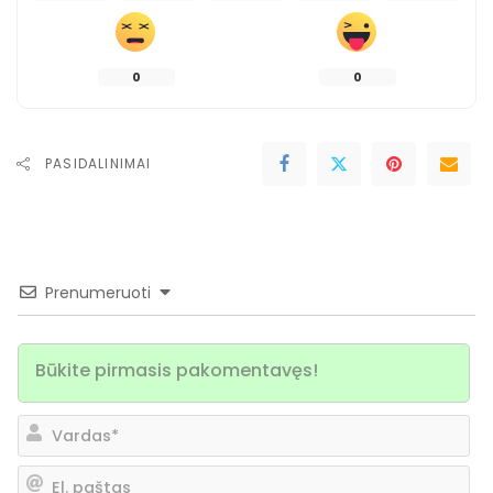
0
0
PASIDALINIMAI
Prenumeruoti
Va
El.