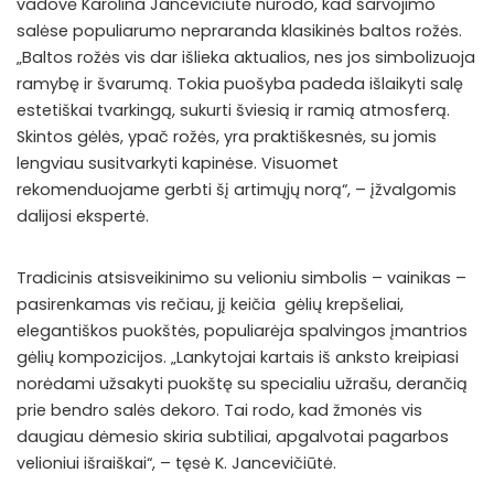
vadovė Karolina Jancevičiūtė nurodo, kad šarvojimo
salėse populiarumo nepraranda klasikinės baltos rožės.
„Baltos rožės vis dar išlieka aktualios, nes jos simbolizuoja
ramybę ir švarumą. Tokia puošyba padeda išlaikyti salę
estetiškai tvarkingą, sukurti šviesią ir ramią atmosferą.
Skintos gėlės, ypač rožės, yra praktiškesnės, su jomis
lengviau susitvarkyti kapinėse. Visuomet
rekomenduojame gerbti šį artimųjų norą“, – įžvalgomis
dalijosi ekspertė.
Tradicinis atsisveikinimo su velioniu simbolis – vainikas –
pasirenkamas vis rečiau, jį keičia gėlių krepšeliai,
elegantiškos puokštės, populiarėja spalvingos įmantrios
gėlių kompozicijos. „Lankytojai kartais iš anksto kreipiasi
norėdami užsakyti puokštę su specialiu užrašu, derančią
prie bendro salės dekoro. Tai rodo, kad žmonės vis
daugiau dėmesio skiria subtiliai, apgalvotai pagarbos
velioniui išraiškai“, – tęsė K. Jancevičiūtė.