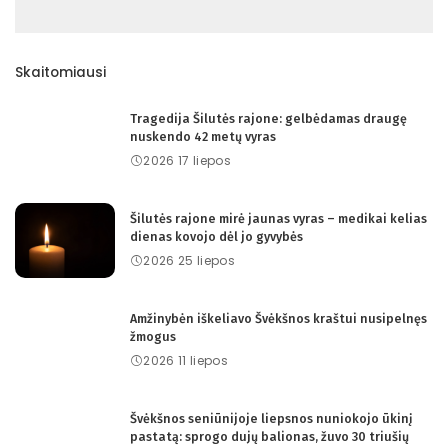
Skaitomiausi
Tragedija Šilutės rajone: gelbėdamas draugę
nuskendo 42 metų vyras
2026 17 liepos
Šilutės rajone mirė jaunas vyras – medikai kelias
dienas kovojo dėl jo gyvybės
2026 25 liepos
Amžinybėn iškeliavo Švėkšnos kraštui nusipelnęs
žmogus
2026 11 liepos
Švėkšnos seniūnijoje liepsnos nuniokojo ūkinį
pastatą: sprogo dujų balionas, žuvo 30 triušių