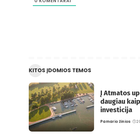
0
KOMENTARAI
KITOS ĮDOMIOS TEMOS
Į Atmatos up
daugiau kaip
investicija
Pamario žinios
2
Posted
by