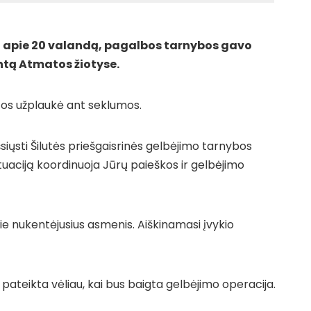
, apie 20 valandą, pagalbos tarnybos gavo
ntą Atmatos žiotyse.
os užplaukė ant seklumos.
išsiųsti Šilutės priešgaisrinės gelbėjimo tarnybos
ituaciją koordinuoja Jūrų paieškos ir gelbėjimo
 nukentėjusius asmenis. Aiškinamasi įvykio
pateikta vėliau, kai bus baigta gelbėjimo operacija.