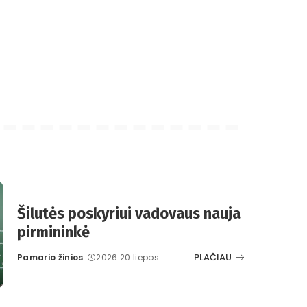
Šilutės poskyriui vadovaus nauja
pirmininkė
PLAČIAU
Pamario žinios
2026 20 liepos
Posted
by