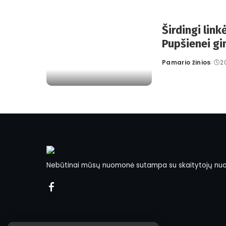
Širdingi link
Pupšienei g
Pamario žinios
2
Posted
by
Nebūtinai mūsų nuomonė sutampa su skaitytojų nu