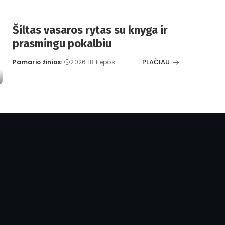
Šiltas vasaros rytas su knyga ir
prasmingu pokalbiu
PLAČIAU
Pamario žinios
2026 18 liepos
Posted
by