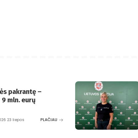
ės pakrantę –
 9 mln. eurų
PLAČIAU
026 23 liepos