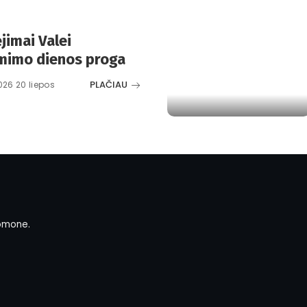
ėjimai Valei
imimo dienos proga
PLAČIAU
026 20 liepos
omone.