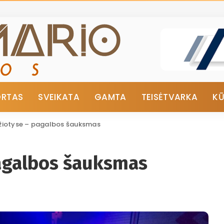
ORTAS
SVEIKATA
GAMTA
TEISĖTVARKA
K
žiotyse – pagalbos šauksmas
agalbos šauksmas