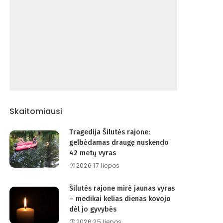
Skaitomiausi
Tragedija Šilutės rajone:
gelbėdamas draugę nuskendo
42 metų vyras
2026 17 liepos
Šilutės rajone mirė jaunas vyras
– medikai kelias dienas kovojo
dėl jo gyvybės
2026 25 liepos