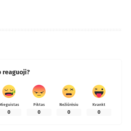
 reaguoji?
Mieguistas
Piktas
Nežiūrėsiu
Kvankt
0
0
0
0