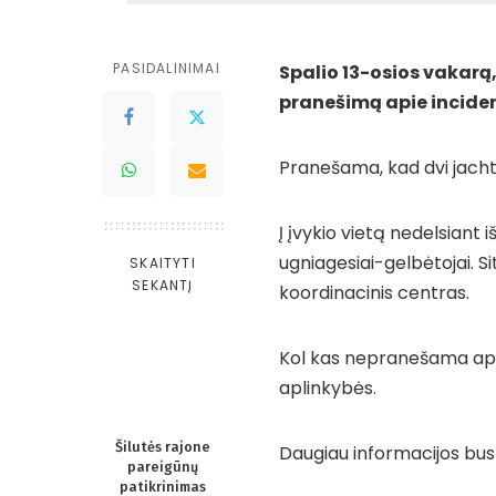
PASIDALINIMAI
Spalio 13-osios vakarą
pranešimą apie incide
Pranešama, kad dvi jacht
Į įvykio vietą nedelsiant 
ugniagesiai-gelbėtojai. S
SKAITYTI
SEKANTĮ
koordinacinis centras.
Kol kas nepranešama apie
aplinkybės.
Šilutės rajone
Daugiau informacijos bus 
pareigūnų
patikrinimas