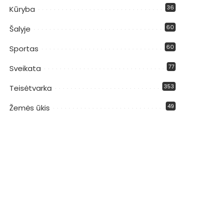
36
Kūryba
60
Šalyje
60
Sportas
77
Sveikata
353
Teisėtvarka
49
Žemės ūkis