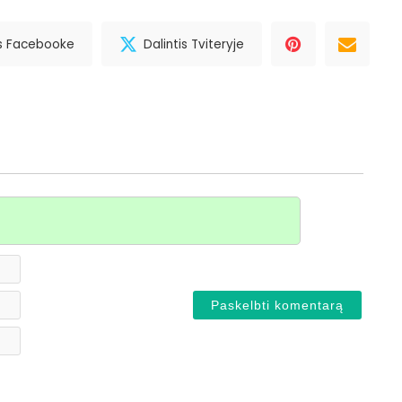
is Facebooke
Dalintis Tviteryje
Vardas*
El.
paštas
Svetainė