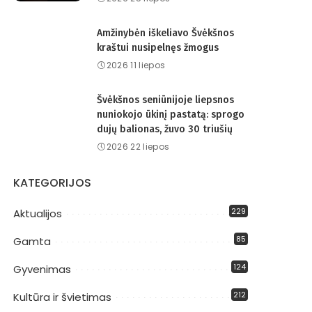
Amžinybėn iškeliavo Švėkšnos
kraštui nusipelnęs žmogus
2026 11 liepos
Švėkšnos seniūnijoje liepsnos
nuniokojo ūkinį pastatą: sprogo
dujų balionas, žuvo 30 triušių
2026 22 liepos
KATEGORIJOS
229
Aktualijos
85
Gamta
124
Gyvenimas
212
Kultūra ir švietimas