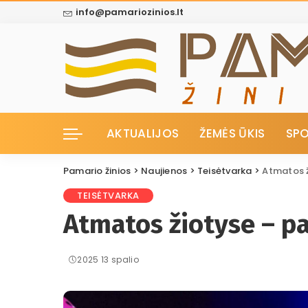
info@pamariozinios.lt
AKTUALIJOS
ŽEMĖS ŪKIS
SP
Pamario žinios
>
Naujienos
>
Teisėtvarka
>
Atmatos 
TEISĖTVARKA
Atmatos žiotyse – p
2025 13 spalio