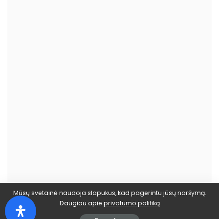
Mūsų svetainė naudoja slapukus, kad pagerintu jūsų naršymą.
Daugiau apie
privatumo politiką