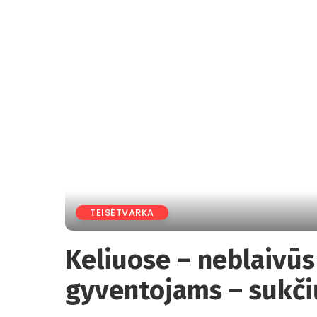
TEISĖTVARKA
Keliuose – neblaivūs 
gyventojams – sukči