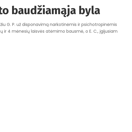
rto baudžiamąja byla
iu G. P. už disponavimą narkotinėmis ir psichotropinėmis
metų ir 4 mėnesių laisvės atėmimo bausmė, o E. C., įgijusiam