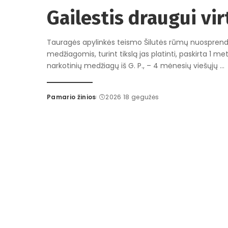
Gailestis draugui vi
Tauragės apylinkės teismo Šilutės rūmų nuosprendž
medžiagomis, turint tikslą jas platinti, paskirta 1 
narkotinių medžiagų iš G. P., – 4 mėnesių viešųjų
...
Pamario žinios
2026 18 gegužės
Posted
by