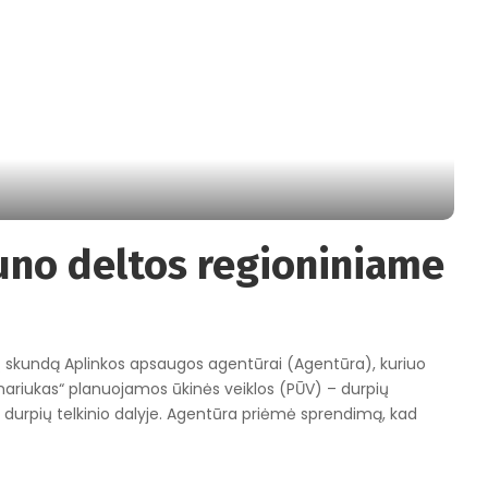
no deltos regioniniame
 skundą Aplinkos apsaugos agentūrai (Agentūra), kuriuo
ariukas“ planuojamos ūkinės veiklos (PŪV) – durpių
durpių telkinio dalyje. Agentūra priėmė sprendimą, kad