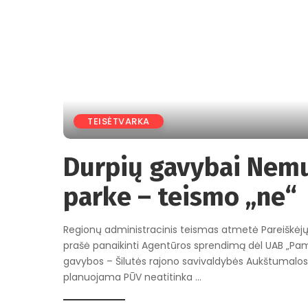
TEISĖTVARKA
Durpių gavybai Nemu
parke – teismo „ne“
Regionų administracinis teismas atmetė Pareiškėjų
prašė panaikinti Agentūros sprendimą dėl UAB „Pam
gavybos – Šilutės rajono savivaldybės Aukštumalos 
planuojama PŪV neatitinka
...