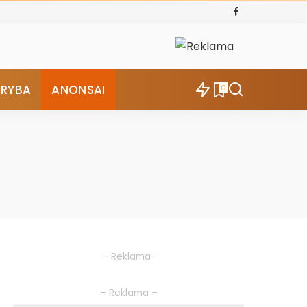
ŪRYBA
ANONSAI
0
– Reklama-
– Reklama –