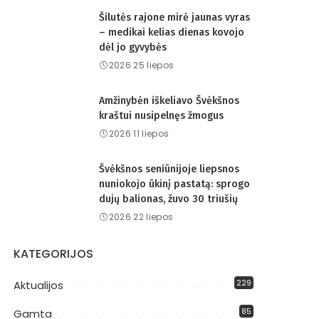
Šilutės rajone mirė jaunas vyras
– medikai kelias dienas kovojo
dėl jo gyvybės
2026 25 liepos
Amžinybėn iškeliavo Švėkšnos
kraštui nusipelnęs žmogus
2026 11 liepos
Švėkšnos seniūnijoje liepsnos
nuniokojo ūkinį pastatą: sprogo
dujų balionas, žuvo 30 triušių
2026 22 liepos
KATEGORIJOS
229
Aktualijos
85
Gamta