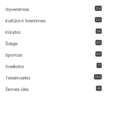
124
Gyvenimas
212
Kultūra ir švietimas
36
Kūryba
60
Šalyje
60
Sportas
77
Sveikata
353
Teisėtvarka
49
Žemės ūkis