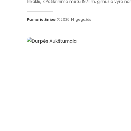
Inkaklių k.Patikrinimo metu 1971 m. gimusio vyro na
Pamario žinios
2026 14 gegužės
Posted
by