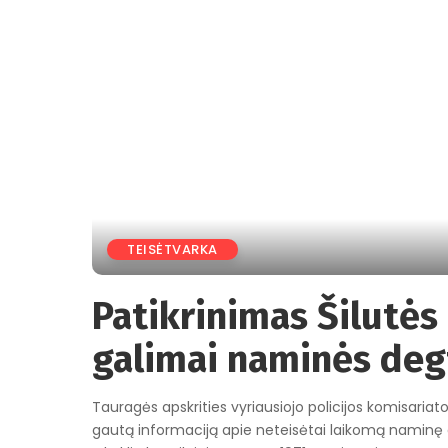
TEISĖTVARKA
Patikrinimas Šilutės 
galimai naminės deg
Tauragės apskrities vyriausiojo policijos komisariato
gautą informaciją apie neteisėtai laikomą naminę deg