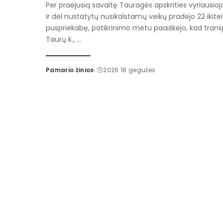
Per praėjusią savaitę Tauragės apskrities vyriausio
ir dėl nustatytų nusikalstamų veikų pradėjo 22 ikite
puspriekabę, patikrinimo metu paaiškėjo, kad tran
Taurų k.,
...
Pamario žinios
2026 18 gegužės
Posted
by