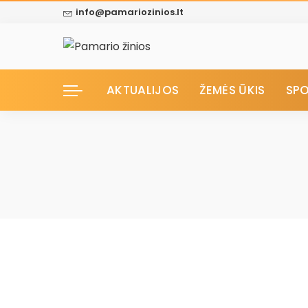
info@pamariozinios.lt
AKTUALIJOS
ŽEMĖS ŪKIS
SP