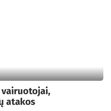
vairuotojai,
ų atakos