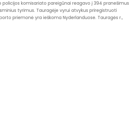
jo policijos komisariato pareigūnai reagavo į 394 pranešimus
isminius tyrimus. Tauragėje vyrui atvykus priregistruoti
sporto priemonė yra ieškoma Nyderlanduose. Tauragės r.,